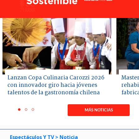
Lanzan Copa Culinaria Carozzi 2026
Master
con innovador giro hacia jóvenes
rehabi
talentos de la gastronomía chilena
fabric
Item
1
MÁS NOTICIAS
item
item
item
of
0
1
2
3
Espectáculos Y TV
> Noticia