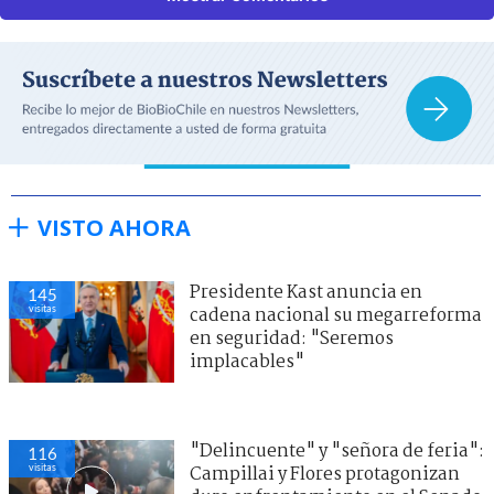
VISTO AHORA
Presidente Kast anuncia en
145
visitas
cadena nacional su megarreforma
en seguridad: "Seremos
implacables"
"Delincuente" y "señora de feria":
116
visitas
Campillai y Flores protagonizan