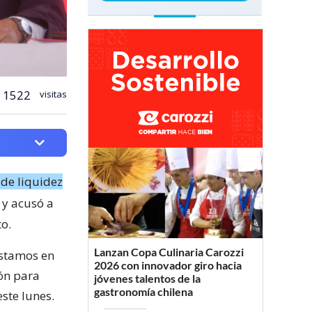
1522
visitas
 de liquidez
y acusó a
to.
Lanzan Copa Culinaria Carozzi
estamos en
2026 con innovador giro hacia
ión para
jóvenes talentos de la
gastronomía chilena
este lunes.