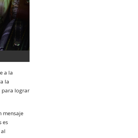
e a la
a la
s para lograr
un mensaje
s es
 al