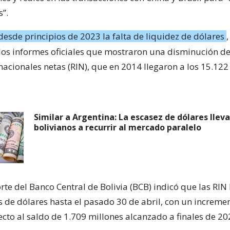
s”.
 desde principios de 2023 la falta de liquidez de dólares
 los informes oficiales que mostraron una disminución de
nacionales netas (RIN), que en 2014 llegaron a los 15.122
Similar a Argentina: La escasez de dólares lleva
bolivianos a recurrir al mercado paralelo
rte del Banco Central de Bolivia (BCB) indicó que las RIN
s de dólares hasta el pasado 30 de abril, con un increme
ecto al saldo de 1.709 millones alcanzado a finales de 20