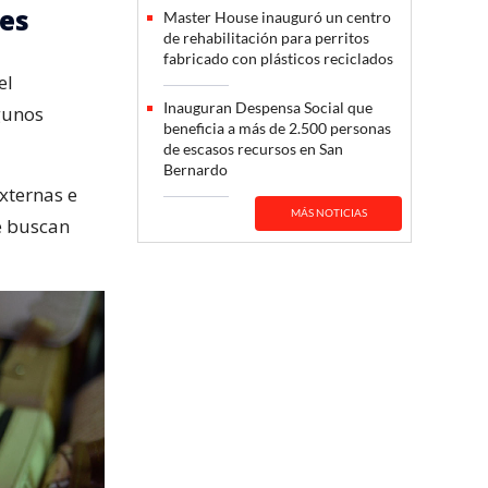
res
Master House inauguró un centro
de rehabilitación para perritos
fabricado con plásticos reciclados
el
Inauguran Despensa Social que
lgunos
beneficia a más de 2.500 personas
de escasos recursos en San
Bernardo
xternas e
MÁS NOTICIAS
ue buscan