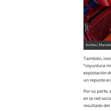
Archivo | Marcelo
También, insi
“coyuntura mu
explotación de
un repunte e
Por su parte,
en la red soci
resultado del