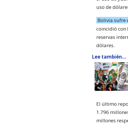
uso de dólare
Bolivia sufre
coincidió con
reservas inter
dólares.
Lee también...
El último repo
1.796 millone
millones resp