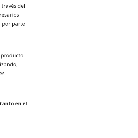
 través del
resarios
s por parte
e producto
lizando,
es
 tanto en el