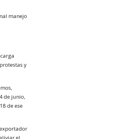
l mal manejo
 carga
protestas y
amos,
4 de junio,
18 de ese
 exportador
liviar el