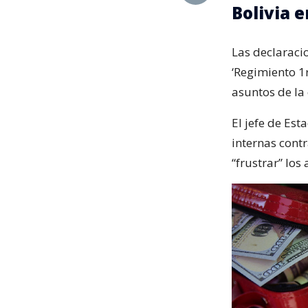
Bolivia e
Las declaraci
‘Regimiento 1r
asuntos de la
El jefe de Es
internas contr
“frustrar” los