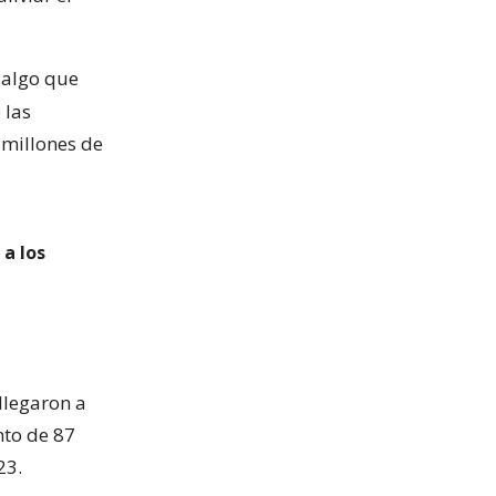
, algo que
 las
 millones de
 a los
 llegaron a
nto de 87
23.