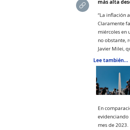
más alta desd
“La inflación 
Claramente fa
miércoles en 
no obstante, r
Javier Milei, 
Lee también...
En comparació
evidenciando 
mes de 2023.