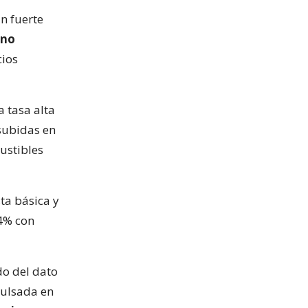
un fuerte
ino
cios
a tasa alta
 subidas en
ustibles
ta básica y
,4% con
do del dato
pulsada en