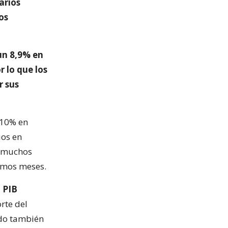
arios
os
un 8,9% en
r lo que los
r sus
 10% en
ios en
n muchos
ximos meses.
l PIB
rte del
ndo también