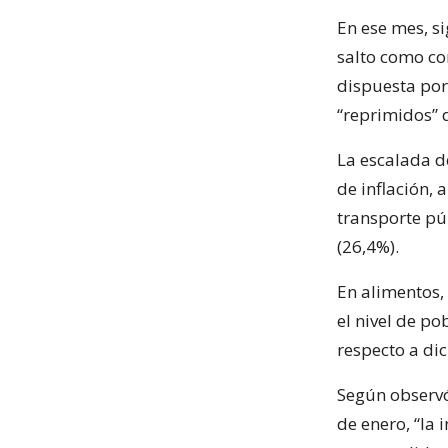
En ese mes, si
salto como co
dispuesta por 
“reprimidos” 
La escalada de
de inflación,
transporte pú
(26,4%).
En alimentos,
el nivel de po
respecto a di
Según observó
de enero, “la