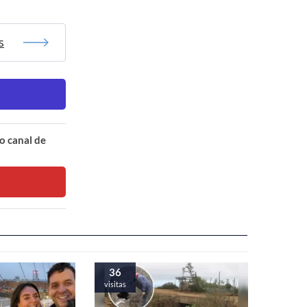
s
o canal de
36
visitas