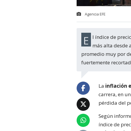
Agencia EFE
El índice de precios al consumidor se situó enero en el 254,2% interanual, la tasa
más alta desde a
promedio muy por deb
fuertemente recortad
La
inflación 
carrera, en u
pérdida del p
Según informó 
índice de prec