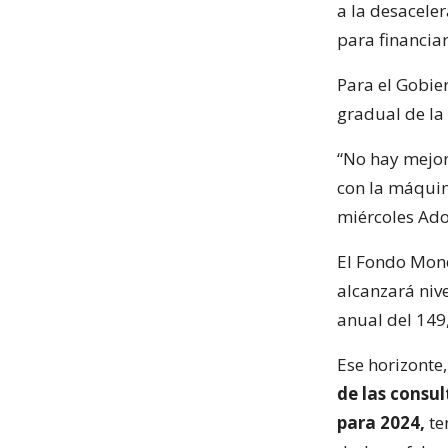
a la desacele
para financiar
Para el Gobier
gradual de la 
“No hay mejor 
con la máquin
miércoles Ado
El Fondo Mone
alcanzará nive
anual del 149
Ese horizonte
de las consu
para 2024,
te