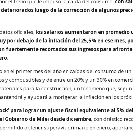
or el freno que le impuso la caída del consumo,
con sal
deteriorados luego de la corrección de algunos preci
datos oficiales,
los salarios aumentaron en promedio 
y por debajo de la inflación del 25,5% en ese mes, po
on fuertemente recortados sus ingresos para afronta
ero.
jo en el primer mes del año en caídas del consumo de un
 y combustibles y de entre un 20% y un 30% en comerc
materiales para la construcción, un fenómeno que, segú
mantendrá y ayudará a morigerar la inflación en los pró
hock’ para lograr un ajuste fiscal equivalente al 5% de
el Gobierno de Milei desde diciembre,
con drástico reco
 permitido obtener superávit primario en enero, aporta