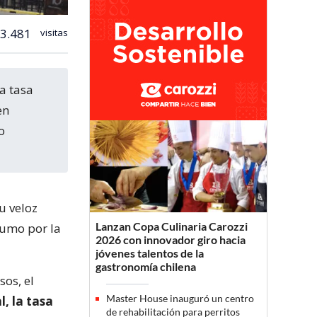
3.481
visitas
en
o
u veloz
Lanzan Copa Culinaria Carozzi
sumo por la
2026 con innovador giro hacia
jóvenes talentos de la
gastronomía chilena
sos, el
Master House inauguró un centro
, la tasa
de rehabilitación para perritos