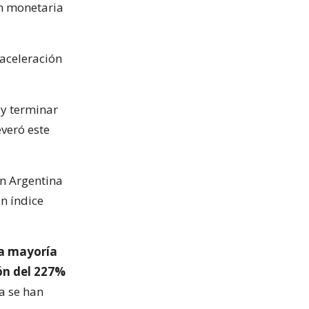
ón monetaria
saceleración
l y terminar
everó este
en Argentina
un índice
a mayoría
ión del 227%
a se han