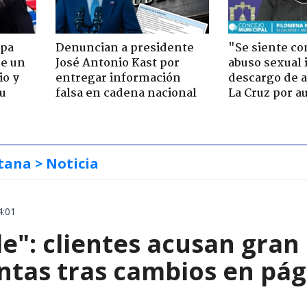
apa
Denuncian a presidente
"Se siente co
de un
José Antonio Kast por
abuso sexual i
io y
entregar información
descargo de a
su
falsa en cadena nacional
La Cruz por au
tana
> Noticia
4:01
le": clientes acusan gran
ntas tras cambios en pág