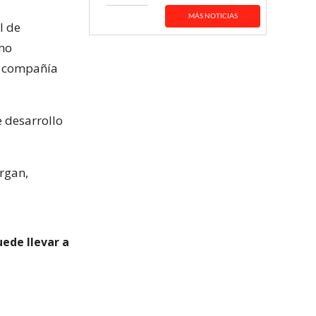
MÁS NOTICIAS
l de
tmo
la compañía
 desarrollo
organ,
ede llevar a