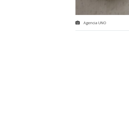
Agencia UNO
“Pagar tu cuen
para promoci
redes sociale
promete.
Durante julio
de cuentas
a 
Antes bastaba 
actualidad, l