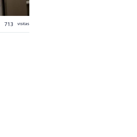
713
visitas
 utiliza Enel
entarios en
 se
ma
de pago
e. En la
tos