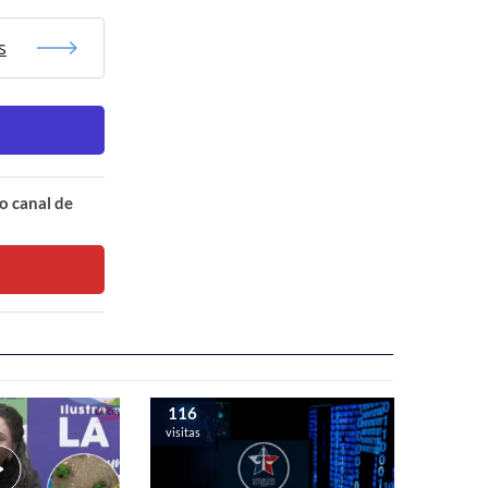
s
o canal de
116
visitas