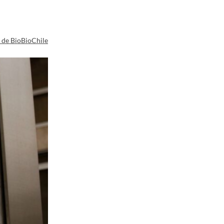
a de BioBioChile