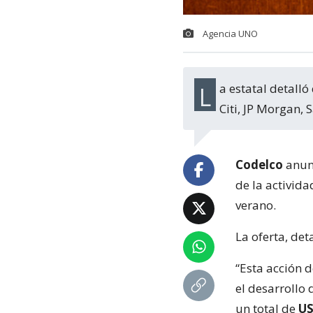
Agencia UNO
La estatal detalló que el proceso está siendo liderado por los bancos BNP Paribas,
Citi, JP Morgan, 
Codelco
anunc
de la activida
verano.
La oferta, de
“Esta acción 
el desarrollo
un total de
US