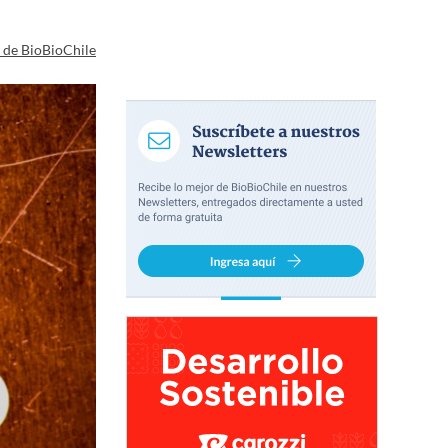
a de BioBioChile