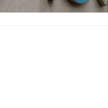
VER RESUMEN
ta de la luz nunca había sido tan simple”, es la frase que
onar sus métodos de pago. Sin embargo, decenas de com
s muestran que esto
no está resultando tan fácil como
 pasado, la empresa
implementó
cambios en el siste
través de su sitio web.
con ingresar tu número de cliente para realizar el trámit
as personas deben registrarse como usuario, ingresar da