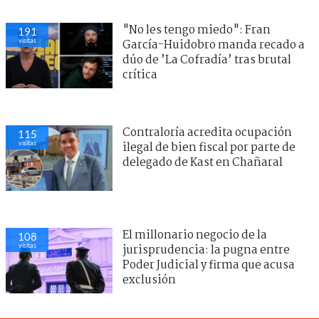
"No les tengo miedo": Fran
191
visitas
García-Huidobro manda recado a
dúo de ’La Cofradía’ tras brutal
crítica
Contraloría acredita ocupación
115
visitas
ilegal de bien fiscal por parte de
delegado de Kast en Chañaral
El millonario negocio de la
108
visitas
jurisprudencia: la pugna entre
Poder Judicial y firma que acusa
exclusión