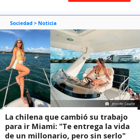
of
0
1
2
3
Sociedad
> Noticia
Jennifer Casatte
La chilena que cambió su trabajo
para ir Miami: "Te entrega la vida
de un millonario, pero sin serlo"