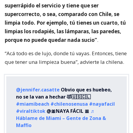
superrápido el servicio y tiene que ser
supercorrecto, o sea, comparado con Chile, se
limpia todo. Por ejemplo, tú tienes un cuarto, tú
limpias los rodapiés, las lámparas, las paredes,
porque no puede quedar nada sucio”
.
“Acá todo es de lujo, donde tú vayas. Entonces, tiene
que tener una limpieza buena”, advierte la chilena.
@jennifer.casatte
Obvio que es huebeo,
no se la van a hechar 🤣🇺🇸🇨🇱
#miamibeach
#chilenosenusa
#nayafacil
#viraltiktok
@🎀NAYA FÁCIL 🎀
♬
Háblame de Miami – Gente de Zona &
Maffio