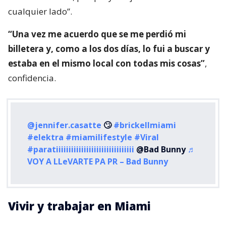
cualquier lado”.
“Una vez me acuerdo que se me perdió mi
billetera y, como a los dos días, lo fui a buscar y
estaba en el mismo local con todas mis cosas”
,
confidencia.
@jennifer.casatte
🙄
#brickellmiami
#elektra
#miamilifestyle
#Viral
#paratiiiiiiiiiiiiiiiiiiiiiiiiiiiiiii
@Bad Bunny
♬
VOY A LLeVARTE PA PR – Bad Bunny
Vivir y trabajar en Miami