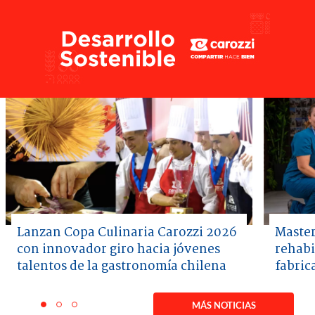
Lanzan Copa Culinaria Carozzi 2026
Master
con innovador giro hacia jóvenes
rehabi
talentos de la gastronomía chilena
fabric
Item
1
MÁS NOTICIAS
item
item
item