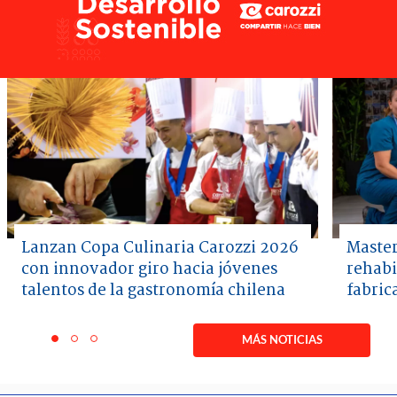
Lanzan Copa Culinaria Carozzi 2026
Master
con innovador giro hacia jóvenes
rehabi
talentos de la gastronomía chilena
fabric
Item
1
MÁS NOTICIAS
item
item
item
of
0
1
2
3