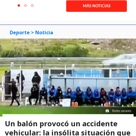
1
MÁS NOTICIAS
item
item
item
of
0
1
2
3
Deporte
> Noticia
Redes sociales
Un balón provocó un accidente
vehicular: la insólita situación que