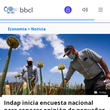
Economía >
Noticia
Indap
Indap inicia encuesta nacional
para conocer opinión de pequeños