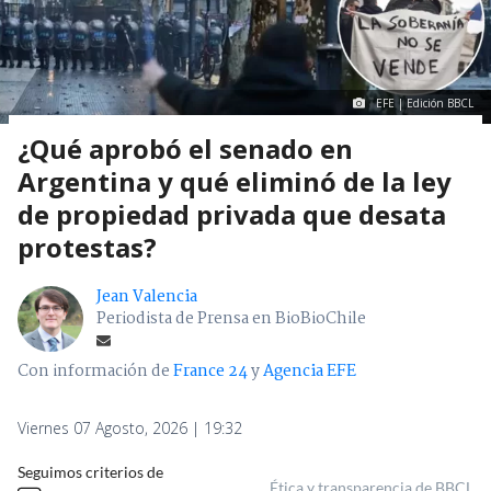
EFE | Edición BBCL
¿Qué aprobó el senado en
Argentina y qué eliminó de la ley
de propiedad privada que desata
protestas?
Jean Valencia
Periodista de Prensa en BioBioChile
Con información de
France 24
y
Agencia EFE
Viernes 07 Agosto, 2026 | 19:32
Seguimos criterios de
Ética y transparencia de BBCL