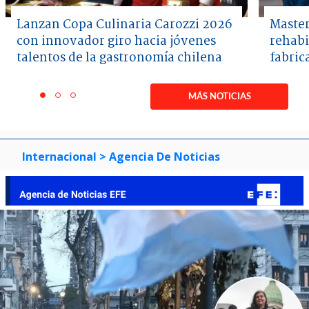
Lanzan Copa Culinaria Carozzi 2026
Master
con innovador giro hacia jóvenes
rehabi
talentos de la gastronomía chilena
fabric
Item
1
MÁS NOTICIAS
item
item
item
of
0
1
2
3
Internacional
> Agencia De Noticias