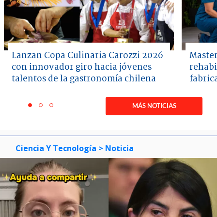
Lanzan Copa Culinaria Carozzi 2026
Master
con innovador giro hacia jóvenes
rehabi
talentos de la gastronomía chilena
fabric
Item
1
MÁS NOTICIAS
item
item
item
of
0
1
2
3
Ciencia Y Tecnología
> Noticia