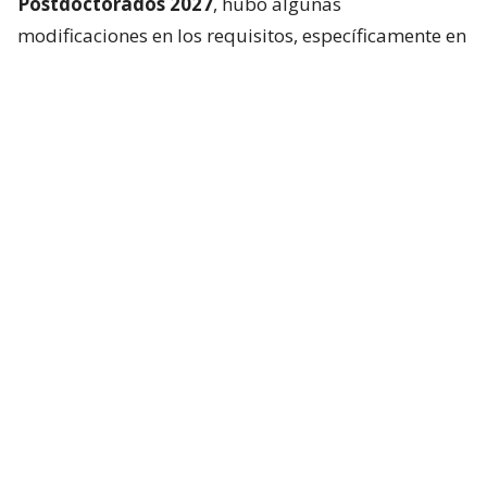
Postdoctorados 2027
, hubo algunas
modificaciones en los requisitos, específicamente en
la parte de admisibilidad.
Resulta que en la sección 4 de
las bases
concursables
, el documento reza que
“todo
proyecto deberá ser presentado por un/a
postulante chileno o extranjero con residencia
definitiva en Chile”
y también pide acreditar la
residencia.
“¿Perdón? Fondecyt lleva más de 40 años
funcionando. Específicamente, esto es para hacer
investigación en Chile, en instituciones chilenas,
¿por
qué es necesario que la persona extranjera
tenga residencia definitiva? La ciencia crece con
la internacionalización
“, plantea Paneque.