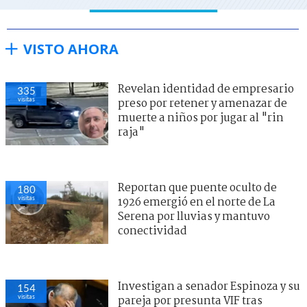
VISTO AHORA
Revelan identidad de empresario
335
visitas
preso por retener y amenazar de
muerte a niños por jugar al "rin
raja"
Reportan que puente oculto de
180
visitas
1926 emergió en el norte de La
Serena por lluvias y mantuvo
conectividad
Investigan a senador Espinoza y su
154
visitas
pareja por presunta VIF tras