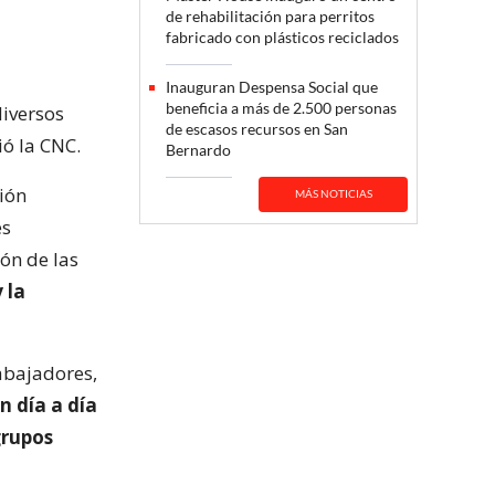
de rehabilitación para perritos
fabricado con plásticos reciclados
Inauguran Despensa Social que
beneficia a más de 2.500 personas
diversos
de escasos recursos en San
ió la CNC.
Bernardo
ción
MÁS NOTICIAS
es
ón de las
 la
rabajadores,
n día a día
grupos