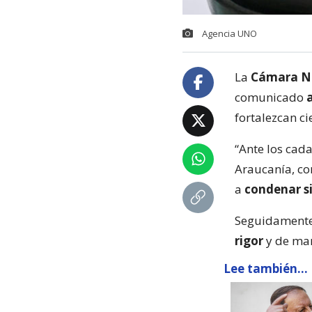
Agencia UNO
La
Cámara Na
comunicado
fortalezcan ci
“Ante los cada
Araucanía, co
a
condenar si
Seguidamente,
rigor
y de man
Lee también...