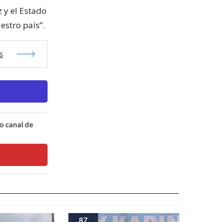
 y el Estado
estro país”.
s
o canal de
87