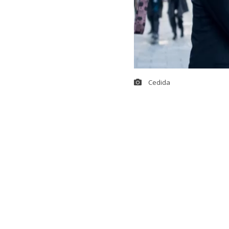
Cedida
El senador y 
subsecretario 
Moneda, en un
provocó la sa
positivo a un 