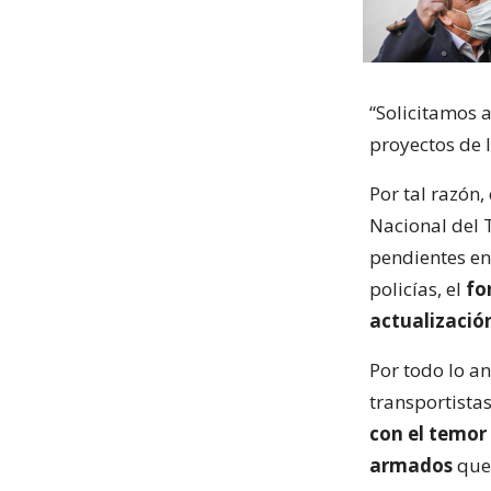
“Solicitamos 
proyectos de l
Por tal razón
Nacional del 
pendientes en
policías, el
fo
actualización
Por todo lo an
transportista
con el temor 
armados
que 