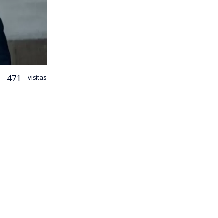
471
visitas
 La
s que
ez, por dar