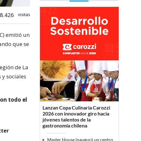
8.426
visitas
C) emitió un
tando que se
región de La
 y sociales
con todo el
Lanzan Copa Culinaria Carozzi
2026 con innovador giro hacia
jóvenes talentos de la
gastronomía chilena
cter
"
Master House inauguró un centro