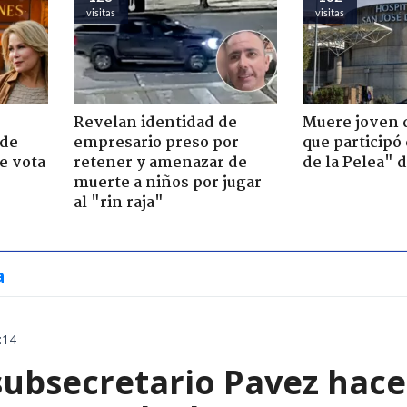
visitas
visitas
Revelan identidad de
Muere joven 
 de
empresario preso por
que participó
e vota
retener y amenazar de
de la Pelea" 
-
muerte a niños por jugar
al "rin raja"
a
:14
subsecretario Pavez hace