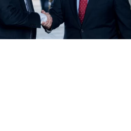
VER RESUMEN
presidente del Partido Republicano,
Arturo Squella
, y el
del Interior,
Máximo Pavez
,
se reunieron este jueves en
a cita que sirvió para limar asperezas
tras las tensione
lida del exsubsecretario de Hacienda, Juan Pablo Rodrígu
test de drogas.