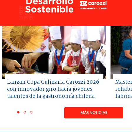
Lanzan Copa Culinaria Carozzi 2026
Master
con innovador giro hacia jóvenes
rehabi
talentos de la gastronomía chilena
fabric
Item
1
MÁS NOTICIAS
item
item
item
of
0
1
2
3