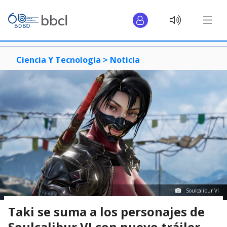
Ciencia Y Tecnología >
Noticia
Soulcalibur VI
Taki se suma a los personajes de
Soulcalibur VI con nuevo tráiler