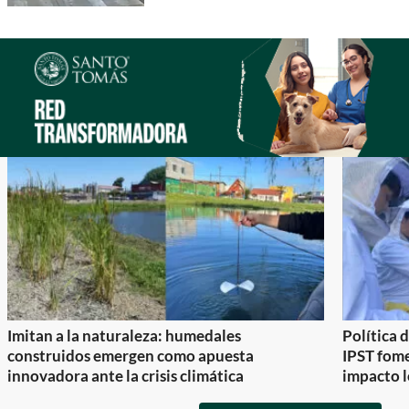
Imitan a la naturaleza: humedales
Política 
construidos emergen como apuesta
IPST fom
innovadora ante la crisis climática
impacto l
Item