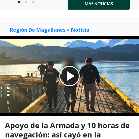
1
MÁS NOTICIAS
item
item
item
of
0
1
2
3
Región De Magallanes
> Noticia
Apoyo de la Armada y 10 horas de
navegación: así cayó en la