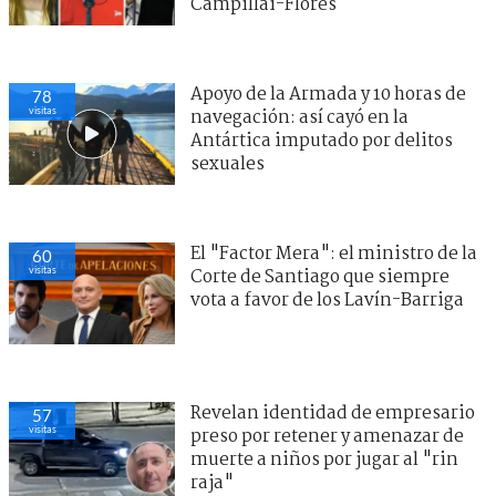
Campillai-Flores
Apoyo de la Armada y 10 horas de
78
visitas
navegación: así cayó en la
Antártica imputado por delitos
sexuales
El "Factor Mera": el ministro de la
60
visitas
Corte de Santiago que siempre
vota a favor de los Lavín-Barriga
Revelan identidad de empresario
57
visitas
preso por retener y amenazar de
muerte a niños por jugar al "rin
raja"