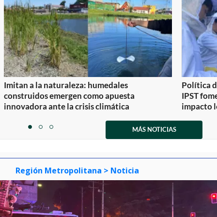
Imitan a la naturaleza: humedales
Política 
construidos emergen como apuesta
IPST fom
innovadora ante la crisis climática
impacto l
Item
1
MÁS NOTICIAS
item
item
item
of
0
1
2
3
Región Metropolitana
> Noticia