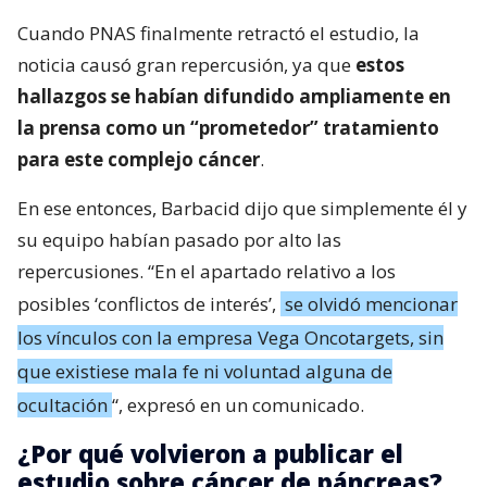
Cuando PNAS finalmente retractó el estudio, la
noticia causó gran repercusión, ya que
estos
hallazgos se habían difundido ampliamente en
la prensa como un “prometedor” tratamiento
para este complejo cáncer
.
En ese entonces, Barbacid dijo que simplemente él y
su equipo habían pasado por alto las
repercusiones. “En el apartado relativo a los
posibles ‘conflictos de interés’,
se olvidó mencionar
los vínculos con la empresa Vega Oncotargets, sin
que existiese mala fe ni voluntad alguna de
ocultación
“, expresó en un comunicado.
¿Por qué volvieron a publicar el
estudio sobre cáncer de páncreas?