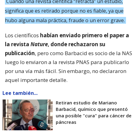
Cuando una revista científica “retracta” un estudio,
significa que es retirado porque no es fiable, ya que
hubo alguna mala práctica, fraude o un error grave.
Los científicos
habían enviado primero el paper a
la revista
Nature
, donde rechazaron su
publicación
, pero como Barbacid es socio de la NAS
luego lo enviaron a la revista PNAS para publicarlo
por una vía más fácil. Sin embargo, no declararon
aquel importante detalle.
Lee también...
Retiran estudio de Mariano
Barbacid, químico que presentó
una posible "cura" para cáncer de
páncreas