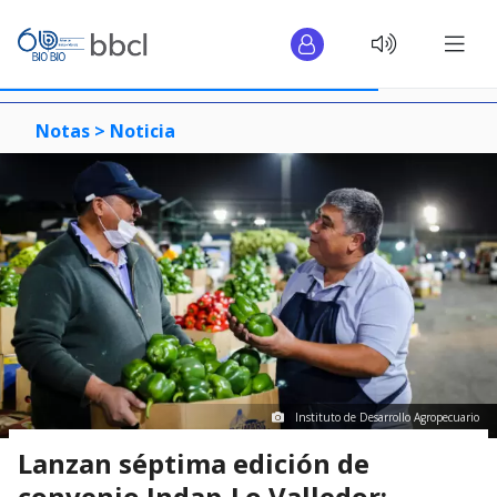
Notas >
Noticia
Instituto de Desarrollo Agropecuario
Lanzan séptima edición de
convenio Indap-Lo Valledor: