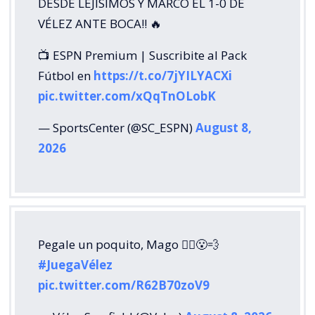
DESDE LEJÍSIMOS Y MARCÓ EL 1-0 DE
VÉLEZ ANTE BOCA!! 🔥
📺 ESPN Premium | Suscribite al Pack
Fútbol en
https://t.co/7jYILYACXi
pic.twitter.com/xQqTnOLobK
— SportsCenter (@SC_ESPN)
August 8,
2026
Pegale un poquito, Mago 🧙‍♂️😮‍💨
#JuegaVélez
pic.twitter.com/R62B70zoV9