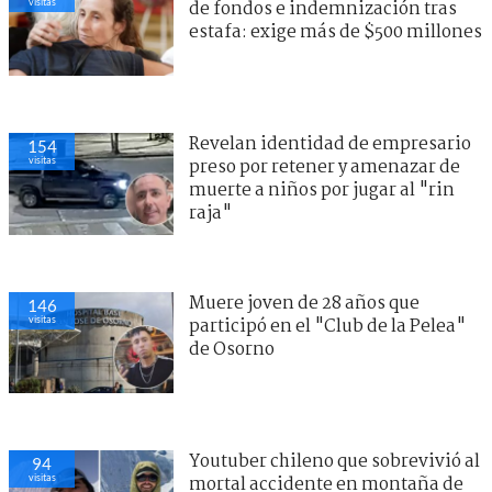
visitas
de fondos e indemnización tras
estafa: exige más de $500 millones
Revelan identidad de empresario
154
visitas
preso por retener y amenazar de
muerte a niños por jugar al "rin
raja"
Muere joven de 28 años que
146
visitas
participó en el "Club de la Pelea"
de Osorno
Youtuber chileno que sobrevivió al
94
visitas
mortal accidente en montaña de