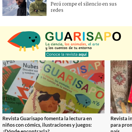
Perú rompe el silencio en sus
redes
Revista Guarisapo fomenta la lectura en
Revista in
niños con cómics, ilustraciones y juegos:
para prom
¿Dónde encontrarla?
país