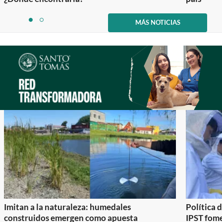
Item
1
MÁS NOTICIAS
item
item
of
0
1
2
Imitan a la naturaleza: humedales
Política 
construidos emergen como apuesta
IPST fom