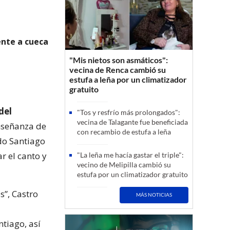
ente a cueca
"Mis nietos son asmáticos":
vecina de Renca cambió su
estufa a leña por un climatizador
gratuito
del
"Tos y resfrío más prolongados":
vecina de Talagante fue beneficiada
enseñanza de
con recambio de estufa a leña
odo Santiago
r el canto y
"La leña me hacía gastar el triple":
vecino de Melipilla cambió su
estufa por un climatizador gratuito
”, Castro
MÁS NOTICIAS
tiago, así