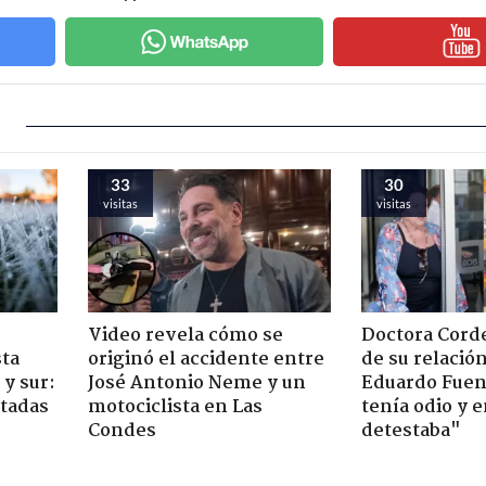
33
30
visitas
visitas
Video revela cómo se
Doctora Corde
sta
originó el accidente entre
de su relació
y sur:
José Antonio Neme y un
Eduardo Fuen
ctadas
motociclista en Las
tenía odio y 
Condes
detestaba"