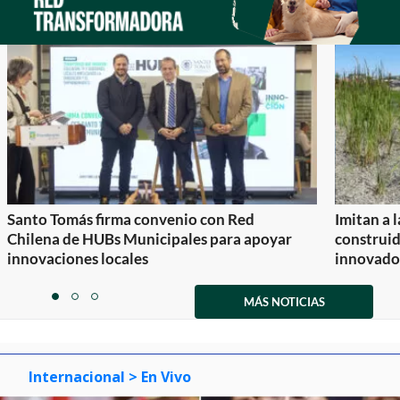
Santo Tomás firma convenio con Red
Imitan a 
Chilena de HUBs Municipales para apoyar
construi
innovaciones locales
innovador
Item
1
MÁS NOTICIAS
item
item
item
of
0
1
2
3
Internacional
> En Vivo