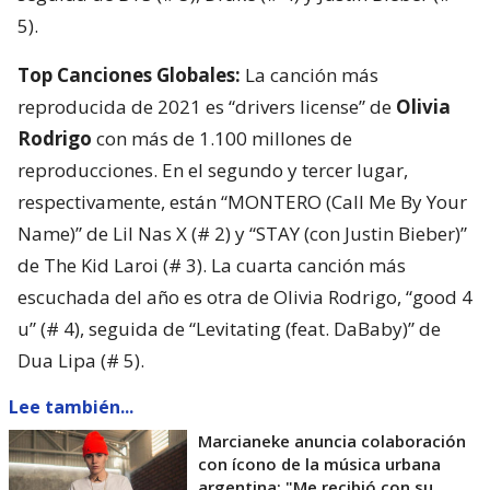
5).
Top Canciones Globales:
La canción más
reproducida de 2021 es “drivers license” de
Olivia
Rodrigo
con más de 1.100 millones de
reproducciones. En el segundo y tercer lugar,
respectivamente, están “MONTERO (Call Me By Your
Name)” de Lil Nas X (# 2) y “STAY (con Justin Bieber)”
de The Kid Laroi (# 3). La cuarta canción más
escuchada del año es otra de Olivia Rodrigo, “good 4
u” (# 4), seguida de “Levitating (feat. DaBaby)” de
Dua Lipa (# 5).
Lee también...
Marcianeke anuncia colaboración
con ícono de la música urbana
argentina: "Me recibió con su