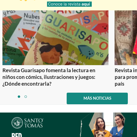
Revista Guarisapo fomenta la lectura en
Revista in
niños con cómics, ilustraciones y juegos:
para prom
¿Dónde encontrarla?
país
Item
1
MÁS NOTICIAS
item
item
of
0
1
2