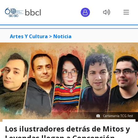
Artes Y Cultura >
Noticia
Cartamanía TCG Fest
Los ilustradores detrás de Mitos y
Leyendas llegan a Concepción