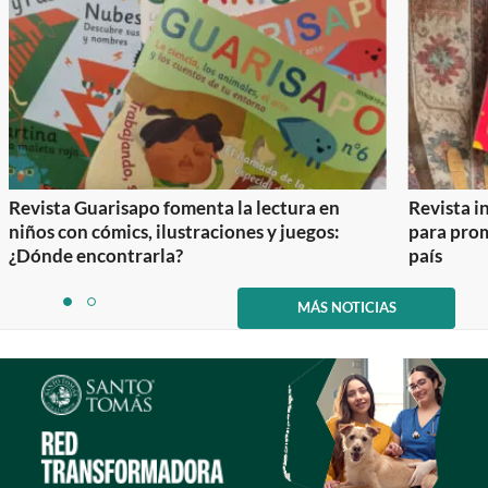
Revista Guarisapo fomenta la lectura en
Revista in
niños con cómics, ilustraciones y juegos:
para prom
¿Dónde encontrarla?
país
Item
1
MÁS NOTICIAS
item
item
of
0
1
2