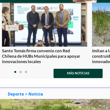
Santo Tomás firma convenio con Red
Imitan a 
Chilena de HUBs Municipales para apoyar
construi
innovaciones locales
innovador
Item
1
MÁS NOTICIAS
item
item
item
of
0
1
2
3
Deporte
> Noticia