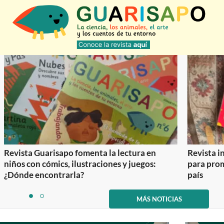
Revista Guarisapo fomenta la lectura en
Revista in
niños con cómics, ilustraciones y juegos:
para prom
¿Dónde encontrarla?
país
Item
1
MÁS NOTICIAS
item
item
of
0
1
2