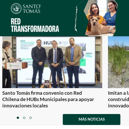
Santo Tomás firma convenio con Red
Imitan a 
Chilena de HUBs Municipales para apoyar
construi
innovaciones locales
innovador
Item
1
MÁS NOTICIAS
item
item
item
of
0
1
2