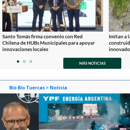
Santo Tomás firma convenio con Red
Imitan a 
Chilena de HUBs Municipales para apoyar
construi
innovaciones locales
innovador
Item
1
MÁS NOTICIAS
item
item
item
of
0
1
2
3
Bío Bío Tuercas
> Noticia