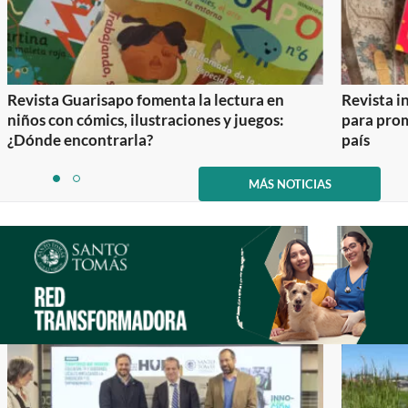
Revista Guarisapo fomenta la lectura en
Revista in
niños con cómics, ilustraciones y juegos:
para prom
¿Dónde encontrarla?
país
Item
1
MÁS NOTICIAS
item
item
of
0
1
2