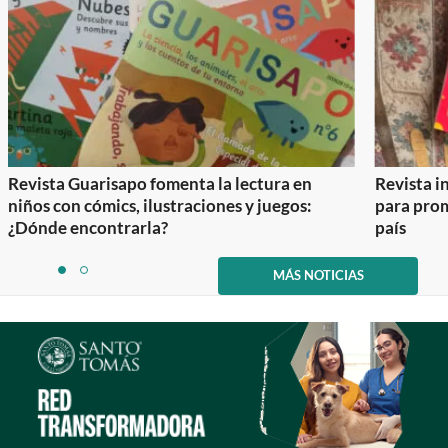
Revista Guarisapo fomenta la lectura en
Revista in
niños con cómics, ilustraciones y juegos:
para prom
¿Dónde encontrarla?
país
Item
1
MÁS NOTICIAS
item
item
of
0
1
2