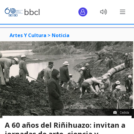
Artes Y Cultura >
Noticia
Cedida
A 60 años del Riñihuazo: invitan a
jornadas de arte, ciencia y