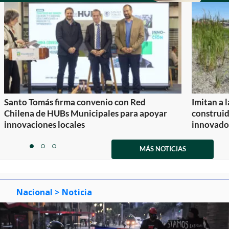
Santo Tomás firma convenio con Red
Imitan a 
Chilena de HUBs Municipales para apoyar
construi
innovaciones locales
innovador
Item
1
MÁS NOTICIAS
item
item
item
of
0
1
2
3
Nacional
> Noticia