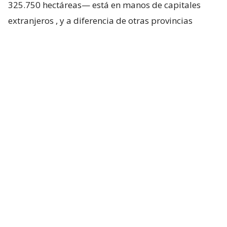
325.750 hectáreas— está en manos de capitales
extranjeros
, y a diferencia de otras provincias
argentinas, donde esa propiedad se reparte entre
varias nacionalidades, en Misiones domina el
capital chileno. Los departamentos con frente sobre
el río Paraná son los más comprometidos: Iguazú
lidera con casi el 40% de su superficie rural en
manos foráneas —114.400 hectáreas—, seguido por
Montecarlo (18,4%), Libertador General San Martín
(16,8%) y Eldorado (16,2%).
En Iguazú se encuentra Puerto Libertad, un
municipio en el que su intendente,
Fernando
Ferreira
, lleva más de dos años intentando
comprarle a Arauco diez hectáreas para instalar un
parque industrial, sin éxito, porque la decisión final