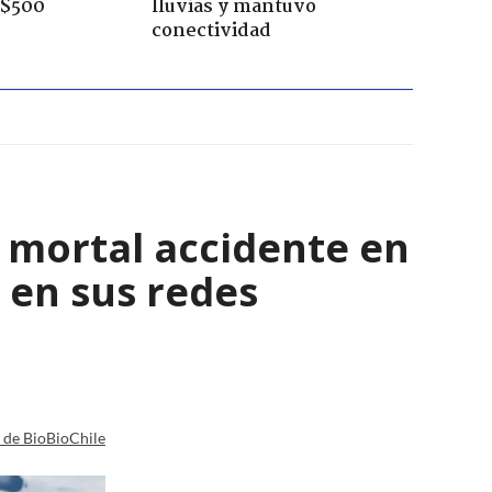
 $500
lluvias y mantuvo
conectividad
l mortal accidente en
 en sus redes
a de BioBioChile