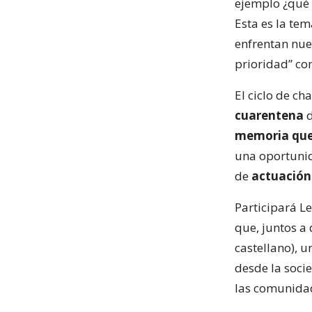
ejemplo ¿qué 
Esta es la te
enfrentan nue
prioridad” c
El ciclo de c
cuarentena
d
memoria que
una oportuni
de
actuación c
Participará L
que, juntos a
castellano), 
desde la socie
las comunidad