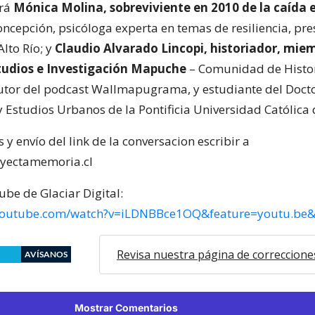
ará
Mónica Molina, sobreviviente en 2010 de la caída el
ncepción, psicóloga experta en temas de resiliencia, pre
lto Río; y
Claudio Alvarado Lincopi, historiador, mie
tudios e Investigación Mapuche
– Comunidad de Histo
utor del podcast Wallmapugrama, y estudiante del Doct
 Estudios Urbanos de la Pontificia Universidad Católica 
 y envío del link de la conversacion escribir a
yectamemoria.cl
ube de Glaciar Digital:
youtube.com/watch?v=iLDNBBce1OQ&feature=youtu.be
Revisa nuestra página de correccione
AVÍSANOS
Mostrar Comentarios