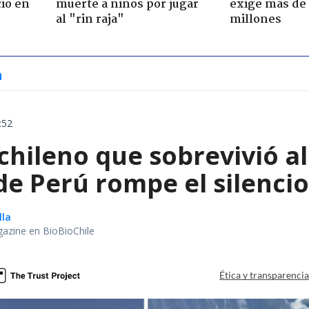
io en
muerte a niños por jugar
exige más de
al "rin raja"
millones
a
:52
chileno que sobrevivió a
e Perú rompe el silencio
lla
gazine en BioBioChile
Ética y transparenci