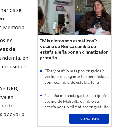
inarios se
én
ta Memoria.
os en
"Mis nietos son asmáticos":
vecina de Renca cambió su
ivas de
estufa a leña por un climatizador
pandemia, en
gratuito
a necesidad
"Tos y resfrío más prolongados":
vecina de Talagante fue beneficiada
con recambio de estufa a leña
LAB.URB,
"La leña me hacía gastar el triple":
rva en
vecino de Melipilla cambió su
ciendo
estufa por un climatizador gratuito
las apoyar a
MÁS NOTICIAS