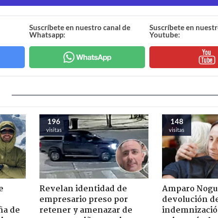
Suscríbete en nuestro canal de
Suscríbete en nuestr
Whatsapp:
Youtube:
196
148
visitas
visitas
e
Revelan identidad de
Amparo Nogu
empresario preso por
devolución d
ña de
retener y amenazar de
indemnización