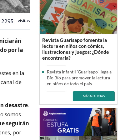
2295
visitas
Revista Guarisapo fomenta la
niciarán
lectura en niños con cómics,
ado por la
ilustraciones y juegos: ¿Dónde
encontrarla?
Revista infantil ’Guarisapo’ llega a
stes en la
Bío Bío para promover la lectura
 canal de
en niños de todo el país
MÁS NOTICIAS
un desastre
.
ero somos
ue seguirán
ones, por