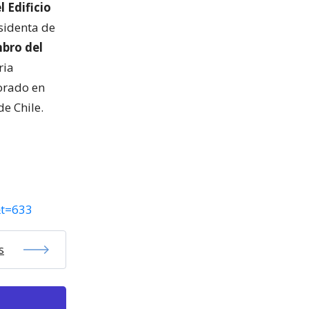
 Edificio
sidenta de
mbro del
ria
orado en
de Chile.
&t=633
s