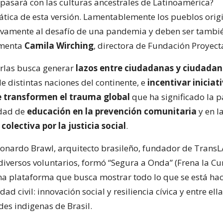
pasará con las culturas ancestrales de Latinoamérica?
mática de esta versión. Lamentablemente los pueblos orig
vamente al desafío de una pandemia y deben ser tambi
omenta
Camila Wirching
, directora de Fundación Proyec
harlas busca generar
lazos entre ciudadanas y ciudadan
e distintas naciones del continente, e
incentivar iniciat
 transformen el trauma global
que ha significado la 
dad de
educación en la prevención comunitaria
y en l
olectiva por la justicia social
.
eonardo Brawl, arquitecto brasileño, fundador de Trans
 diversos voluntarios, formó “Segura a Onda” (Frena la Cu
una plataforma que busca mostrar todo lo que se está ha
dad civil: innovación social y resiliencia cívica y entre el
es indigenas de Brasil.