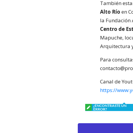
También est
Alto Río
en Co
la Fundación A
Centro de Es
Mapuche, loc
Arquitectura y
Para consultas
contacto@pro
Canal de Yout
https://www.
¿ENCONTRASTE UN
ERROR?