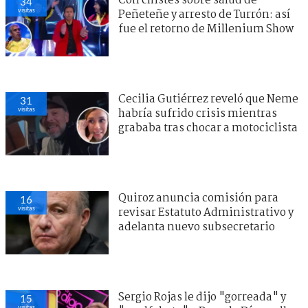
Con chistes sobre salud de
34
visitas
Peñeteñe y arresto de Turrón: así
fue el retorno de Millenium Show
Cecilia Gutiérrez reveló que Neme
31
visitas
habría sufrido crisis mientras
grababa tras chocar a motociclista
Quiroz anuncia comisión para
16
visitas
revisar Estatuto Administrativo y
adelanta nuevo subsecretario
Sergio Rojas le dijo "gorreada" y
15
visitas