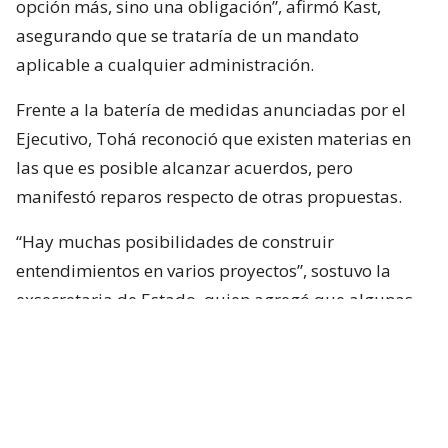
opción más, sino una obligación”, afirmó Kast,
asegurando que se trataría de un mandato
aplicable a cualquier administración.
Frente a la batería de medidas anunciadas por el
Ejecutivo, Tohá reconoció que existen materias en
las que es posible alcanzar acuerdos, pero
manifestó reparos respecto de otras propuestas.
“Hay muchas posibilidades de construir
entendimientos en varios proyectos”, sostuvo la
exsecretaria de Estado, quien agregó que algunas
iniciativas generan dudas porque, a su juicio, son
“
conflictivas
” y al mismo tiempo “
innecesarias
“.
Entre estas últimas ubicó los cambios
constitucionales planteados por La Moneda. Tohá