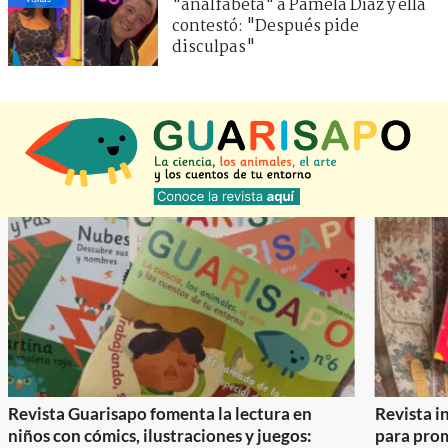
"analfabeta" a Pamela Díaz y ella
contestó: "Después pide
disculpas"
Revista Guarisapo fomenta la lectura en
Revista in
niños con cómics, ilustraciones y juegos:
para prom