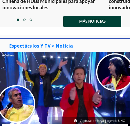
Chilena de HUBs Municipales para apoyar
construi
innovaciones locales
innovador
Item
1
MÁS NOTICIAS
item
item
item
of
0
1
2
3
Espectáculos Y TV
> Noticia
Capturas de Mega | Agencia UNO