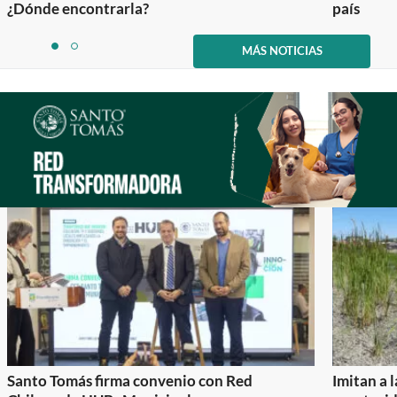
¿Dónde encontrarla?
país
Item
1
MÁS NOTICIAS
item
item
of
0
1
2
Santo Tomás firma convenio con Red
Imitan a 