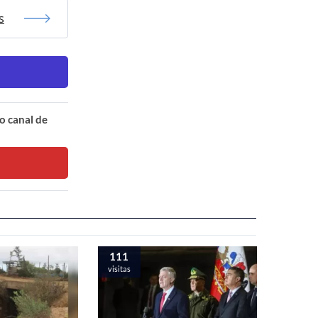
s
o canal de
111
visitas