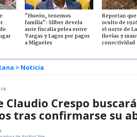
e
"Hueón, tenemos
Reportan que
or
familia": Silber devela
oculto de 192
 de
ante fiscalía pelea entre
el norte de L
jugar
Vargas y Lagos por pagos
lluvias y man
a Migueles
conectividad
tana
> Noticia
:14
e Claudio Crespo buscará
os tras confirmarse su a
s
oradora de BioBioChile.