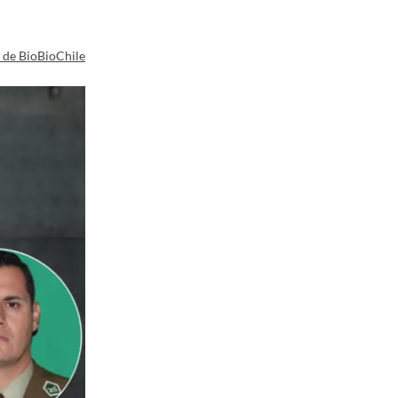
a de BioBioChile