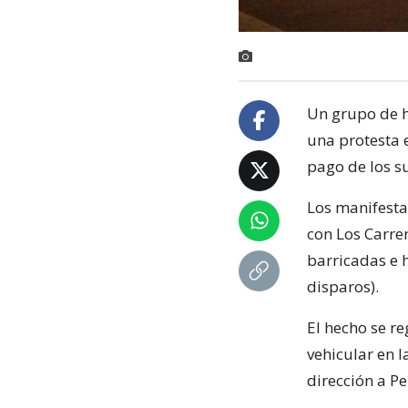
Un grupo de 
una protesta e
pago de los s
Los manifestan
con Los Carre
barricadas e 
disparos).
El hecho se r
vehicular en 
dirección a Pe