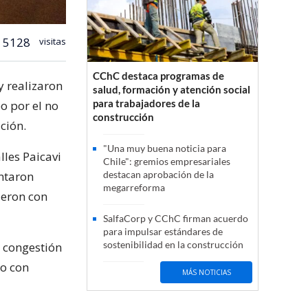
5128
visitas
CChC destaca programas de
y realizaron
salud, formación y atención social
para trabajadores de la
o por el no
construcción
ción.
"Una muy buena noticia para
lles Paicavi
Chile": gremios empresariales
ntaron
destacan aprobación de la
megarreforma
ieron con
SalfaCorp y CChC firman acuerdo
para impulsar estándares de
sostenibilidad en la construcción
e congestión
no con
MÁS NOTICIAS