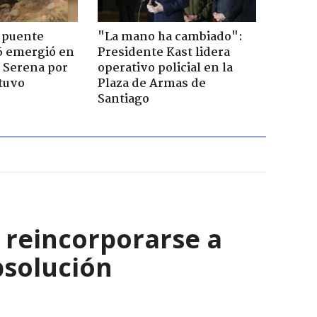
 puente
"La mano ha cambiado":
6 emergió en
Presidente Kast lidera
a Serena por
operativo policial en la
tuvo
Plaza de Armas de
Santiago
 reincorporarse a
bsolución