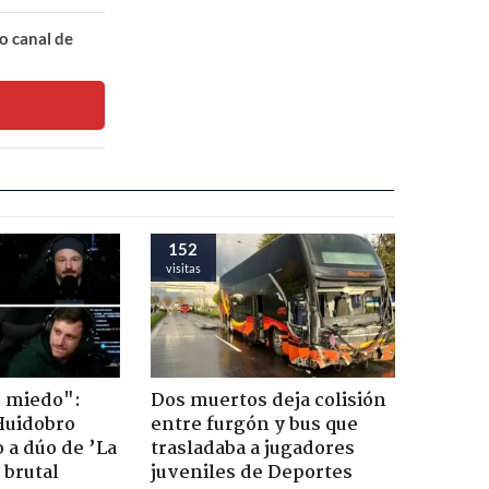
o canal de
152
visitas
o miedo":
Dos muertos deja colisión
Huidobro
entre furgón y bus que
 a dúo de ’La
trasladaba a jugadores
 brutal
juveniles de Deportes