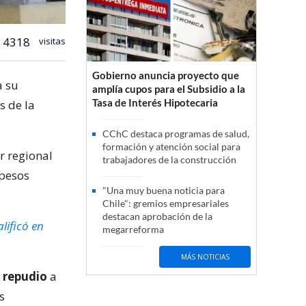
4318
visitas
Gobierno anuncia proyecto que
a su
amplía cupos para el Subsidio a la
Tasa de Interés Hipotecaria
s de la
CChC destaca programas de salud,
formación y atención social para
r regional
trabajadores de la construcción
 pesos
"Una muy buena noticia para
Chile": gremios empresariales
destacan aprobación de la
lificó en
megarreforma
MÁS NOTICIAS
u repudio
a
s