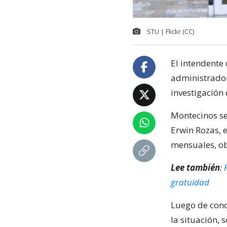
STU | Flickr (CC)
El intendente 
administrador
investigación
Montecinos se 
Erwin Rozas, 
mensuales, ob
Lee también
:
gratuidad
Luego de cono
la situación, 