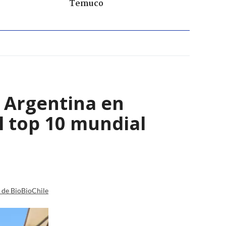
Temuco
y Argentina en
l top 10 mundial
a de BioBioChile