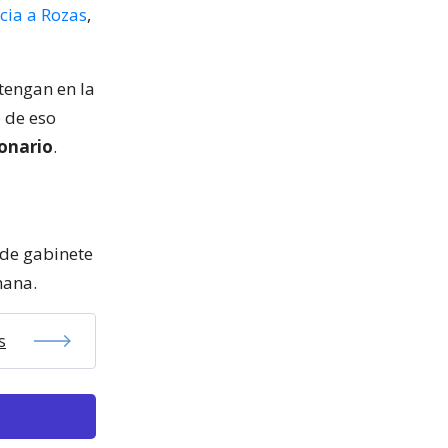
ncia a Rozas
,
tengan en la
o de eso
ionario
.
 de gabinete
mana.
s