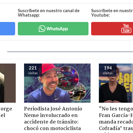
Suscríbete en nuestro canal de
Suscríbete en nuestr
Whatsapp:
Youtube:
221
194
visitas
visitas
Jorge
Periodista José Antonio
"No les teng
nel
Neme involucrado en
Fran García-
accidente de tránsito:
manda recado
chocó con motociclista
Cofradía’ tras