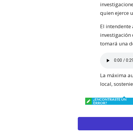
investigacione
quien ejerce 
El intendente
investigación
tomará una d
La máxima aut
local, sosten
¿ENCONTRASTE UN
ERROR?