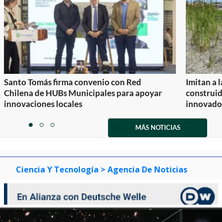
Santo Tomás firma convenio con Red
Imitan a 
Chilena de HUBs Municipales para apoyar
construi
innovaciones locales
innovador
Item
1
MÁS NOTICIAS
item
item
item
of
0
1
2
3
Ciencia Y Tecnología
> Agencia De Noticias