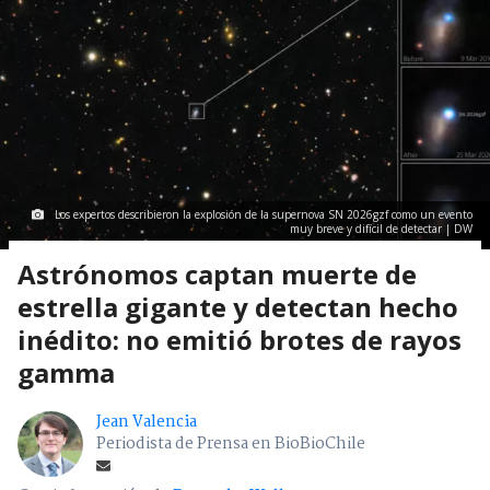
Los expertos describieron la explosión de la supernova SN 2026gzf como un evento
muy breve y difícil de detectar | DW
Astrónomos captan muerte de
estrella gigante y detectan hecho
inédito: no emitió brotes de rayos
gamma
Jean Valencia
Periodista de Prensa en BioBioChile