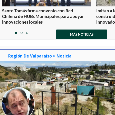
Santo Tomás firma convenio con Red
Imitan a 
Chilena de HUBs Municipales para apoyar
construi
innovaciones locales
innovador
Item
1
MÁS NOTICIAS
item
item
item
of
0
1
2
3
Región De Valparaíso
> Noticia