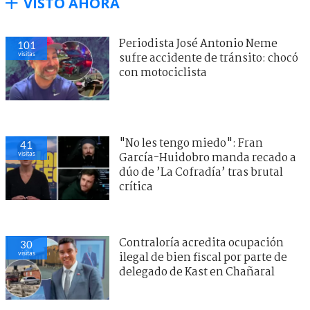
VISTO AHORA
Periodista José Antonio Neme
101
visitas
sufre accidente de tránsito: chocó
con motociclista
"No les tengo miedo": Fran
41
visitas
García-Huidobro manda recado a
dúo de ’La Cofradía’ tras brutal
crítica
Contraloría acredita ocupación
30
visitas
ilegal de bien fiscal por parte de
delegado de Kast en Chañaral