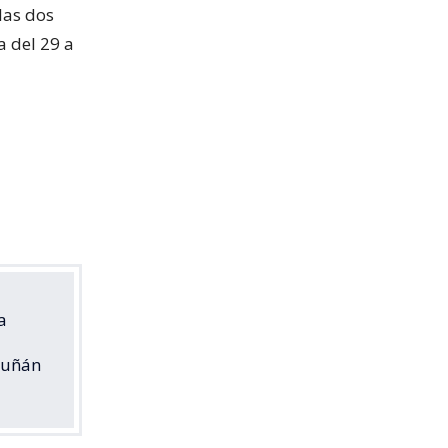
las dos
 del 29 a
a
scuñán