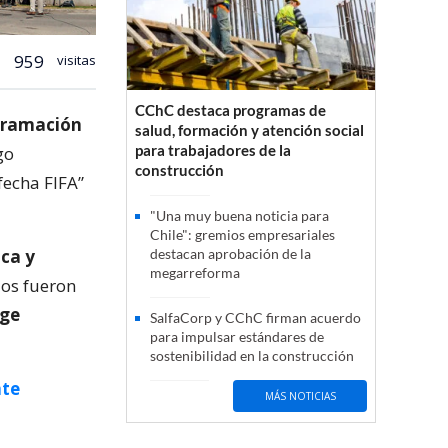
959
visitas
CChC destaca programas de
gramación
salud, formación y atención social
para trabajadores de la
go
construcción
fecha FIFA”
"Una muy buena noticia para
Chile": gremios empresariales
ca y
destacan aprobación de la
megarreforma
los fueron
rge
SalfaCorp y CChC firman acuerdo
para impulsar estándares de
sostenibilidad en la construcción
nte
MÁS NOTICIAS