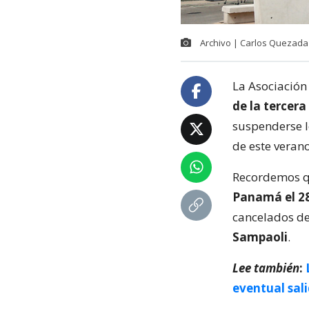
Archivo | Carlos Quezada
La Asociación
de la tercera
suspenderse l
de este verano
Recordemos qu
Panamá el 28
cancelados d
Sampaoli
.
Lee también
:
eventual sal