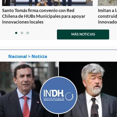
Santo Tomás firma convenio con Red
Imitan a 
Chilena de HUBs Municipales para apoyar
construi
innovaciones locales
innovador
Item
1
MÁS NOTICIAS
item
item
item
of
0
1
2
3
Nacional
> Noticia