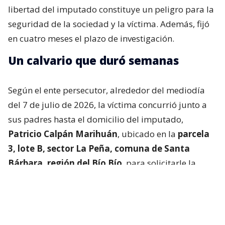
libertad del imputado constituye un peligro para la
seguridad de la sociedad y la víctima. Además, fijó
en cuatro meses el plazo de investigación.
Un calvario que duró semanas
Según el ente persecutor, alrededor del mediodía
del 7 de julio de 2026, la víctima concurrió junto a
sus padres hasta el domicilio del imputado,
Patricio Calpán Marihuán
, ubicado en la
parcela
3, lote B, sector La Peña, comuna de Santa
Bárbara, región del Bío Bío
, para solicitarle la
devolución de una motosierra que le habían
prestado.
El imputado aceptó entregar la especie,
bajo la