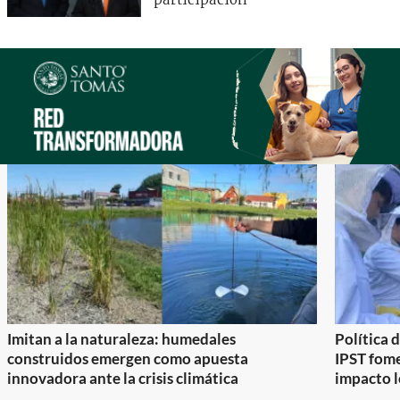
participación
Imitan a la naturaleza: humedales
Política 
construidos emergen como apuesta
IPST fom
innovadora ante la crisis climática
impacto l
Item