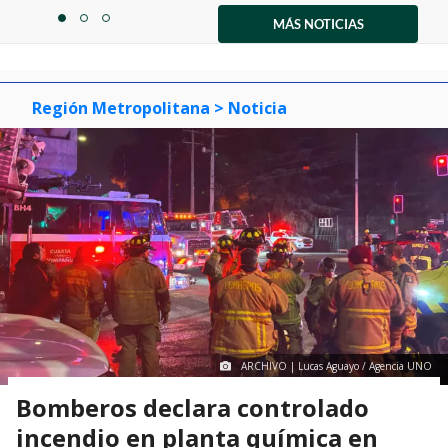
1
MÁS NOTICIAS
item
item
item
of
0
1
2
3
Región Metropolitana
> Noticia
ARCHIVO | Lucas Aguayo / Agencia UNO
Bomberos declara controlado
incendio en planta química en