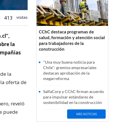
413
visitas
CChC destaca programas de
.cl”,
salud, formación y atención social
para trabajadores de la
bre la
construcción
compañías
"Una muy buena noticia para
Chile": gremios empresariales
de la
destacan aprobación de la
megarreforma
la oferta de
SalfaCorp y CChC firman acuerdo
para impulsar estándares de
sostenibilidad en la construcción
ero, reveló
se puede
MÁS NOTICIAS