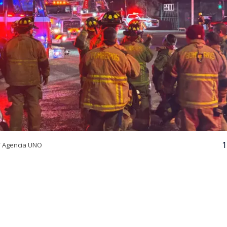
1
/ Agencia UNO
VER RESUMEN
24 horas desde su inicio, el Cuerpo de Bomberos de Quili
igantesco incendio declarado en la empresa química Pa