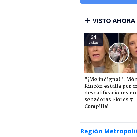
VISTO AHORA
34
visitas
"¡Me indigna!": Món
Rincón estalla por c
descalificaciones en
senadoras Flores y
Campillai
Región Metropoli