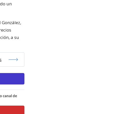
ndo un
l González,
recios
ción, a su
s
o canal de