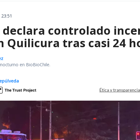
 23:51
declara controlado ince
 Quilicura tras casi 24 
ez
r nocturno en BioBioChile.
epúlveda
Ética y transparenci