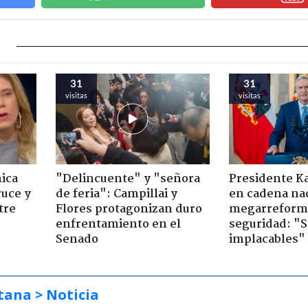
31
31
visitas
visitas
ica
"Delincuente" y "señora
Presidente K
ruce y
de feria": Campillai y
en cadena nac
tre
Flores protagonizan duro
megarreform
enfrentamiento en el
seguridad: "
Senado
implacables"
tana
> Noticia