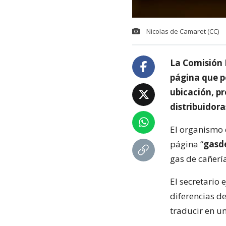
Nicolas de Camaret (CC)
La Comisión N
página que p
ubicación, p
distribuidora
El organismo 
página “
gasde
gas de cañerí
El secretario
diferencias d
traducir en u