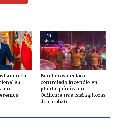
19
visitas
ast anuncia
Bomberos declara
ional su
controlado incendio en
a en
planta química en
Seremos
Quilicura tras casi 24 horas
de combate