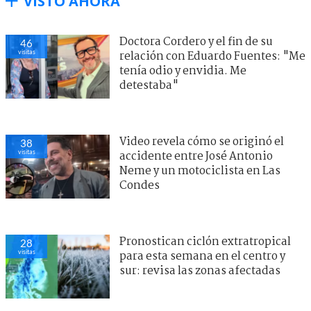
VISTO AHORA
Doctora Cordero y el fin de su
46
visitas
relación con Eduardo Fuentes: "Me
tenía odio y envidia. Me
detestaba"
Video revela cómo se originó el
38
visitas
accidente entre José Antonio
Neme y un motociclista en Las
Condes
Pronostican ciclón extratropical
28
visitas
para esta semana en el centro y
sur: revisa las zonas afectadas