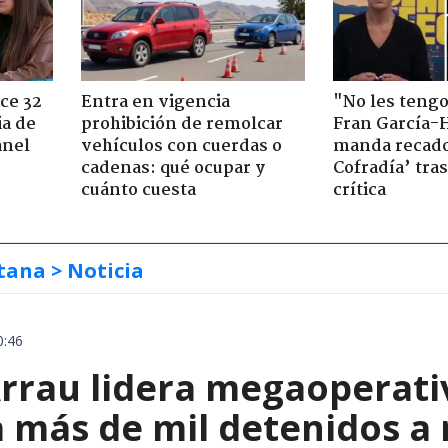
ce 32
Entra en vigencia
"No les teng
ia de
prohibición de remolcar
Fran García-
anel
vehículos con cuerdas o
manda recado
cadenas: qué ocupar y
Cofradía’ tras
cuánto cuesta
crítica
tana
> Noticia
0:46
rrau lidera megaoperativ
 más de mil detenidos a 