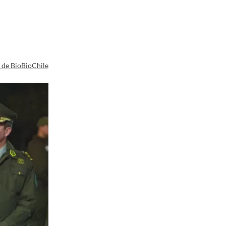
a de BioBioChile