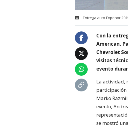
Entrega auto Exponor 2015
Con la entreg
American, Pa
Chevrolet Son
visitas técni
evento duran
La actividad, 
participación 
Marko Razmili
evento, Andre
representació
se mostró una