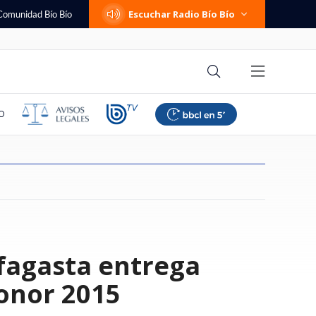
Escuchar Radio Bío Bío
Comunidad Bío Bío
O
e San Ramón y
adolescente que
os reporta caída del
sky y más:
 más guapo de
e la era de la
contra AIEP:
s hospitales mejor y
Diputados PC tachan de
Fujimori restablece relaciones
La Unidad de Fomento (UF)
En Inglaterra se burlan de
Ratifican multa a Canal 13 por
Gazmuri versus Gazmuri
Abusos sexuales, traslado a
Entretenidos y gratuitos: los
ofagasta entrega
omuna recuperó su
buelos y profesores
nto con la
 de caso Sartor
incómoda reacción
rtificial
tapa
os en Chile en
"censuradora" ofensiva de la
diplomáticas de Perú con México
retoma las alzas tras un mes de
descarada "payasada" de AFA:
contenido "sensacionalista" en
África y encubrimiento: los
panoramas para celebrar el Día
s gestión "vinculada
 padecía "estrés
de 23 mil puestos de
te a La U con
 al piropo de
nes sobre los
stión: revisa el
UDI por viaje a Cuba y recuerdan
y da salvoconducto a exprimera
pausa
crearon ’día de las selecciones
horario de protección al menor
archivos secretos de la orden
del Niño 2026 en Santiago
"
iquidador
iles de alumnos
Í
apoyo a Pinochet
ministra
argentinas’
Salesiana
onor 2015