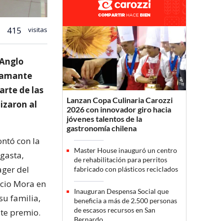
415
visitas
 Anglo
flamante
arte de las
Lanzan Copa Culinaria Carozzi
izaron al
2026 con innovador giro hacia
jóvenes talentos de la
gastronomía chilena
ontó con la
Master House inauguró un centro
agasta,
de rehabilitación para perritos
ager del
fabricado con plásticos reciclados
icio Mora en
Inauguran Despensa Social que
u familia,
beneficia a más de 2.500 personas
de escasos recursos en San
te premio.
Bernardo