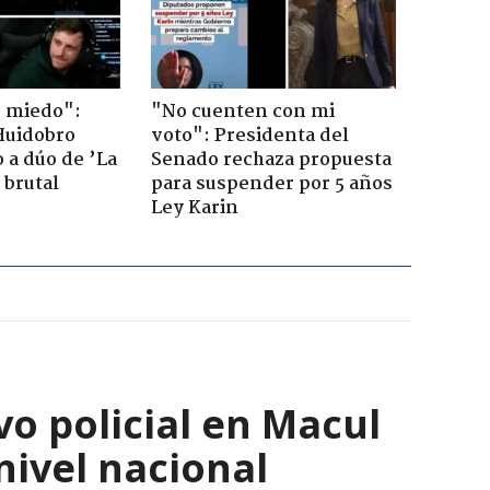
o miedo":
"No cuenten con mi
Huidobro
voto": Presidenta del
 a dúo de ’La
Senado rechaza propuesta
 brutal
para suspender por 5 años
Ley Karin
o policial en Macul
nivel nacional