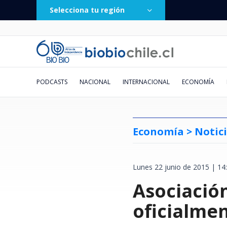
Selecciona tu región
PODCASTS
NACIONAL
INTERNACIONAL
ECONOMÍA
Economía >
Notic
Lunes 22 junio de 2015 | 14
Ministro Arrau lidera
Al menos 2 muertos y 16 heridos
Huawei responde a solicitud de
Burton Day One trae snowboard
Remezón en ’Hay que decirlo’:
Conversar la lectura
"He grabado sus sucios
De los 30 °C a los -8 °C: revisa
Revelan que nueva 
España impone de 
Kast evita apoyar s
Debut de Vozinha en
JM Astorga lapida a 
Cuando la piedra se 
El "Factor Mera": e
Emiten Alerta de se
megaoperativo policial en Macul
dejan ataques rusos a Ucrania:
liquidación en Chile: afirma que
de élite a Chile: cracks
Gissella Gallardo es
numeritos": el correo extorsivo
AQUÍ el pronóstico de la DMC
Asociació
SLEP Puerto Cordill
inmediata controles
Ley Karin pero afir
Ortiz pone en duda 
insulto a Campillai:
vitrina: reformas d
la Corte de Santiag
falla en cinta de esc
y proyecta más de mil detenidos
un bombardeo alcanzó estadio
fue retirada y que deuda estaba
confirmados para nueva edición
desvinculada de Canal 13 tras un
que llegó a cientos de fiscales
para este fin de semana en Chile
multada por salir d
a ciudadanos prove
leyes se pueden pe
La Calera y espera q
calaña que tenemos
cultural ucraniano
vota a favor de los 
alpinismo: revisa a
a nivel nacional
de fútbol
pagada
en El Colorado
año como panelista
licencia
Italia
trabajando"
Congreso"
afectados
oficialme