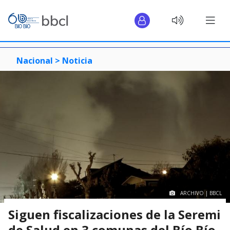
Nacional >
Noticia
ARCHIVO | BBCL
Siguen fiscalizaciones de la Seremi
de Salud en 3 comunas del Bío Bío