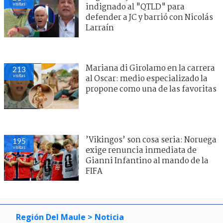
visitas
indignado al "QTLD" para
defender a JC y barrió con Nicolás
Larraín
Mariana di Girolamo en la carrera
213
visitas
al Oscar: medio especializado la
propone como una de las favoritas
’Vikingos’ son cosa seria: Noruega
195
visitas
exige renuncia inmediata de
Gianni Infantino al mando de la
FIFA
Región Del Maule
> Noticia