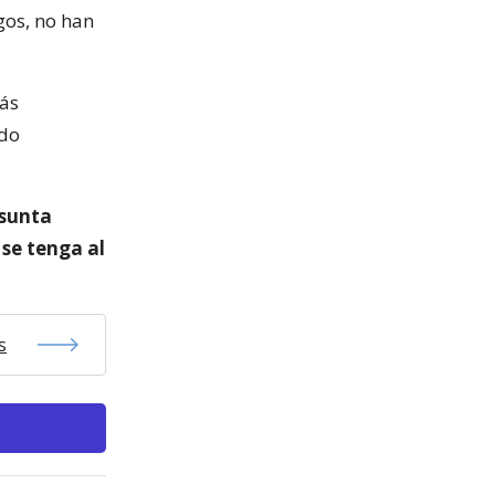
gos, no han
más
ido
esunta
 se tenga al
s