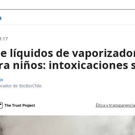
a
1:17
e líquidos de vaporizado
ra niños: intoxicaciones
ón
orador de BioBioChile.
Ética y transparenci