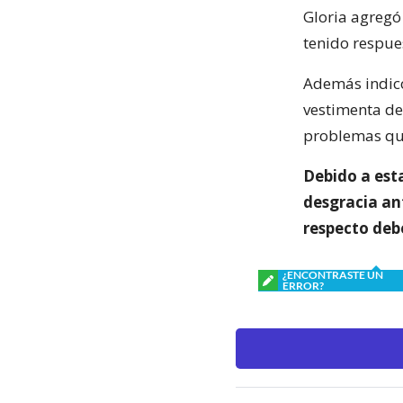
Gloria agregó
tenido respues
Además indicó
vestimenta de
problemas qu
Debido a esta
desgracia an
respecto debe
¿ENCONTRASTE UN
ERROR?