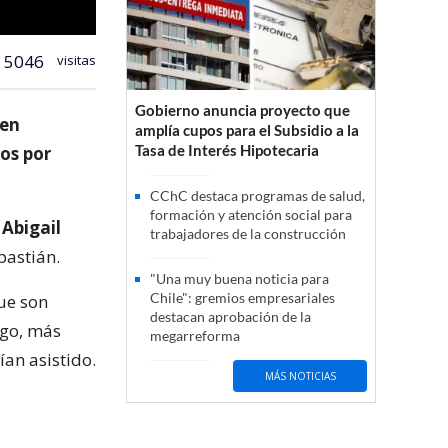
5046
visitas
Gobierno anuncia proyecto que
nen
amplía cupos para el Subsidio a la
Tasa de Interés Hipotecaria
os por
CChC destaca programas de salud,
formación y atención social para
y
Abigail
trabajadores de la construcción
bastián.
"Una muy buena noticia para
Chile": gremios empresariales
que son
destacan aprobación de la
rgo, más
megarreforma
an asistido.
MÁS NOTICIAS