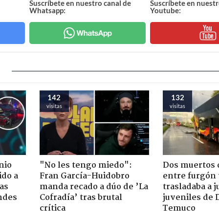
Suscríbete en nuestro canal de
Suscríbete en nuestr
Whatsapp:
Youtube:
142
132
visitas
visitas
nio
"No les tengo miedo":
Dos muertos d
ido a
Fran García-Huidobro
entre furgón 
ras
manda recado a dúo de ’La
trasladaba a 
ndes
Cofradía’ tras brutal
juveniles de 
crítica
Temuco