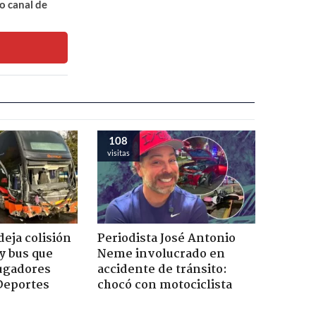
o canal de
108
visitas
eja colisión
Periodista José Antonio
y bus que
Neme involucrado en
jugadores
accidente de tránsito:
Deportes
chocó con motociclista