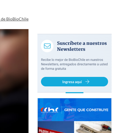
a de BioBioChile