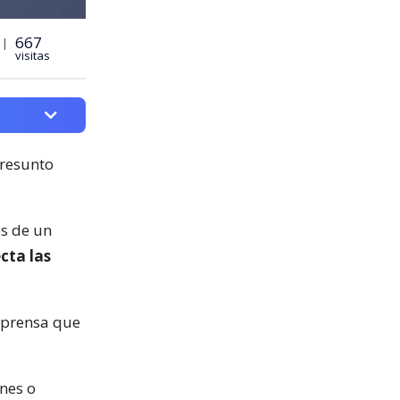
667
 |
visitas
presunto
és de un
cta las
e prensa que
nes o