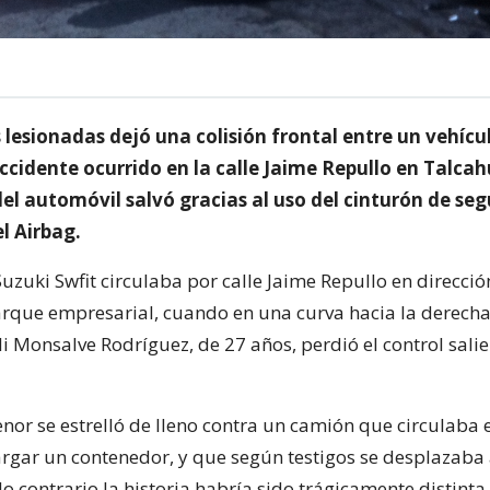
 lesionadas dejó una colisión frontal entre un vehíc
ccidente ocurrido en la calle Jaime Repullo en Talca
l automóvil salvó gracias al uso del cinturón de seg
l Airbag.
uzuki Swfit circulaba por calle Jaime Repullo en direcció
parque empresarial, cuando en una curva hacia la derecha
i Monsalve Rodríguez, de 27 años, perdió el control sali
nor se estrelló de lleno contra un camión que circulaba 
cargar un contenedor, y que según testigos se desplazaba
lo contrario la historia habría sido trágicamente distinta.