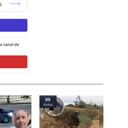
s
o canal de
88
visitas