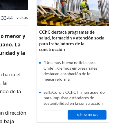
3344
visitas
CChC destaca programas de
ulo menor y
salud, formación y atención social
para trabajadores de la
huano. La
construcción
uridad y la
"Una muy buena noticia para
Chile": gremios empresariales
n hacia el
destacan aprobación de la
megarreforma
, la
endo de la
SalfaCorp y CChC firman acuerdo
para impulsar estándares de
sostenibilidad en la construcción
en dirección
MÁS NOTICIAS
 a baja