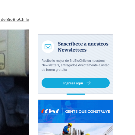
a de BioBioChile