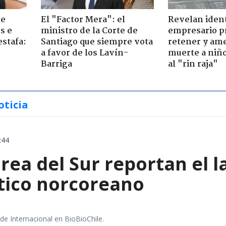
de
El "Factor Mera": el
Revelan iden
s e
ministro de la Corte de
empresario p
estafa:
Santiago que siempre vota
retener y am
a favor de los Lavín-
muerte a niño
Barriga
al "rin raja"
oticia
:44
rea del Sur reportan el 
stico norcoreano
 de Internacional en BioBioChile.