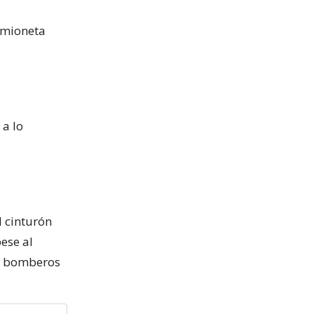
amioneta
 a lo
l cinturón
pese al
or bomberos