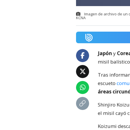
Imagen de archivo de un d
KCNA
Japón
y
Corea
misil balísti
Tras informar 
escueto
comu
áreas circun
Shinjiro Koiz
el misil cayó 
Koizumi desc