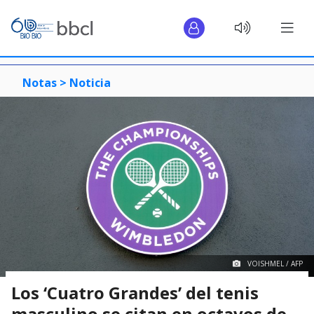
Notas >
Noticia
VOISHMEL / AFP
Los ‘Cuatro Grandes’ del tenis
masculino se citan en octavos de