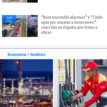
"Kast encendió alarmas" y "Chile
149
visitas
opta por asustar a inversores":
reacción en España por freno a
obras
Economía
> Análisis