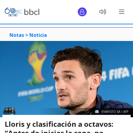
Notas >
Noticia
EVARISTO SA / AFP
Lloris y clasificación a octavos:
“Antes de iniciar la copa, no