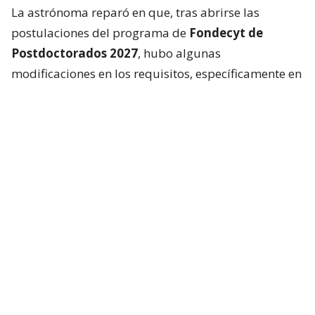
La astrónoma reparó en que, tras abrirse las
postulaciones del programa de
Fondecyt de
Postdoctorados 2027
, hubo algunas
modificaciones en los requisitos, específicamente en
la parte de admisibilidad.
Resulta que en la sección 4 de
las bases
concursables
, el documento reza que
“todo
proyecto deberá ser presentado por un/a
postulante chileno o extranjero con residencia
definitiva en Chile”
y también pide acreditar la
residencia.
“¿Perdón? Fondecyt lleva más de 40 años
funcionando. Específicamente, esto es para hacer
investigación en Chile, en instituciones chilenas,
¿por