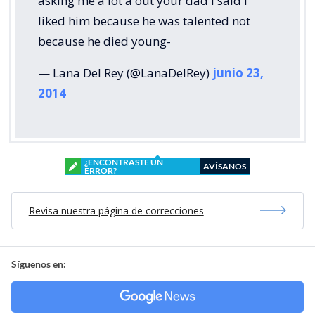
asking me a lot a out your dad I said I
liked him because he was talented not
because he died young-
— Lana Del Rey (@LanaDelRey)
junio 23,
2014
¿ENCONTRASTE UN
AVÍSANOS
ERROR?
Revisa nuestra página de correcciones
Síguenos en: