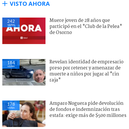
VISTO AHORA
Muere joven de 28 años que
242
visitas
participó en el "Club de la Pelea"
de Osorno
Revelan identidad de empresario
184
visitas
preso por retener y amenazar de
muerte a niños por jugar al "rin
raja"
Amparo Noguera pide devolución
178
visitas
de fondos e indemnización tras
estafa: exige más de $500 millones