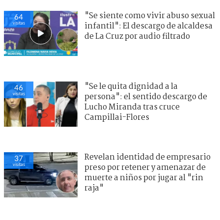
"Se siente como vivir abuso sexual
64
visitas
infantil": El descargo de alcaldesa
de La Cruz por audio filtrado
"Se le quita dignidad a la
46
visitas
persona": el sentido descargo de
Lucho Miranda tras cruce
Campillai-Flores
Revelan identidad de empresario
37
visitas
preso por retener y amenazar de
muerte a niños por jugar al "rin
raja"