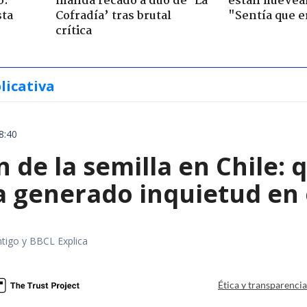
o:
manda recado a dúo de ’La
están huevea
sta
Cofradía’ tras brutal
"Sentía que e
crítica
licativa
8:40
 de la semilla en Chile: 
a generado inquietud en 
tigo y BBCL Explica
Ética y transparenci