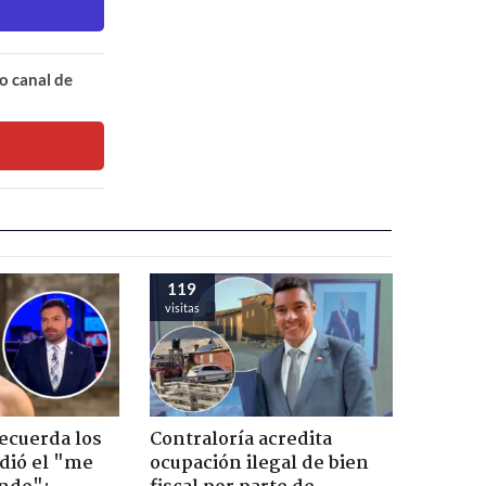
o canal de
119
visitas
recuerda los
Contraloría acredita
dió el "me
ocupación ilegal de bien