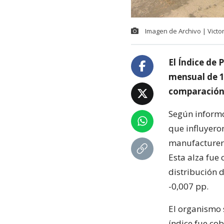
Imagen de Archivo | Vict
El Índice de 
mensual de 1
comparación
Según informó 
que influyeron
manufacturera
Esta alza fue 
distribución d
-0,007 pp.
El organismo 
índice fue cob