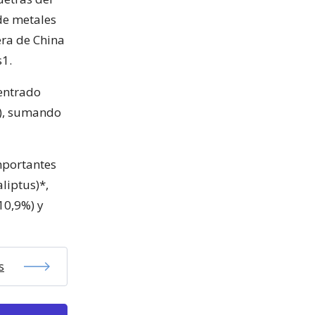
 de metales
era de China
s1.
entrado
%), sumando
mportantes
liptus)*,
10,9%) y
s