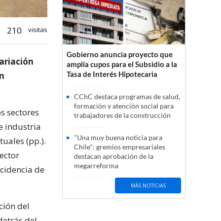
210
visitas
Gobierno anuncia proyecto que
variación
amplía cupos para el Subsidio a la
Tasa de Interés Hipotecaria
en
CChC destaca programas de salud,
formación y atención social para
os sectores
trabajadores de la construcción
e industria
"Una muy buena noticia para
uales (pp.).
Chile": gremios empresariales
ector
destacan aprobación de la
megarreforma
ncidencia de
MÁS NOTICIAS
ción del
detrás del