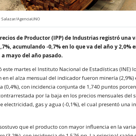
or Salazar/AgenciaUNO
Precios de Productor (IPP) de Industrias registró una 
,7%, acumulando -0,7% en lo que va del año y 2,0% 
 a mayo del año pasado.
este martes el Instituto Nacional de Estadísticas (INE) l
 en el alza mensual del indicador fueron minería (2,9%) 
 (0,4%), con incidencia conjunta de 1,740 puntos porcent
contrarrestada por la baja en los precios mensuales del s
e electricidad, gas y agua (-0,1%), el cual presentó una i
sostuvo que el producto con mayor influencia en la varia
re (3,2%), con incidencia de 1,576 pp. La principal razón 