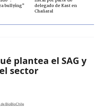
ndo":
fiscal por parte de
ra bullying"
delegado de Kast en
Chañaral
qué plantea el SAG y
el sector
a de BioBioChile