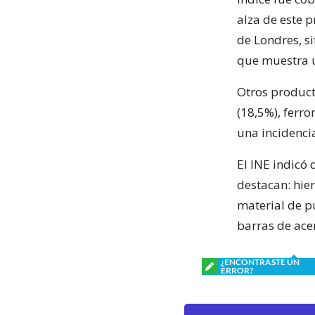
alza de este p
de Londres, s
que muestra u
Otros product
(18,5%), ferr
una incidenci
El INE indicó
destacan: hie
material de p
barras de acer
¿ENCONTRASTE UN
ERROR?