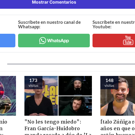
Mostrar Comentarios
Suscríbete en nuestro canal de
Suscríbete en nuestr
Whatsapp:
Youtube:
173
148
visitas
visitas
nio
"No les tengo miedo":
Ítalo Zúñiga 
n
Fran García-Huidobro
años en que o