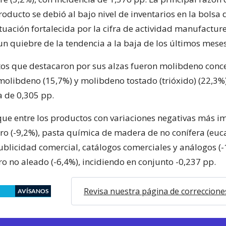
roducto se debió al bajo nivel de inventarios en la bolsa
ituación fortalecida por la cifra de actividad manufactur
n quiebre de la tendencia a la baja de los últimos mese
os que destacaron por sus alzas fueron molibdeno conc
omolibdeno (15,7%) y molibdeno tostado (trióxido) (22,3
a de 0,305 pp.
 que entre los productos con variaciones negativas más i
rro (-9,2%), pasta química de madera de no conífera (euca
ublicidad comercial, catálogos comerciales y análogos (-
o no aleado (-6,4%), incidiendo en conjunto -0,237 pp.
Revisa nuestra página de correccione
AVÍSANOS