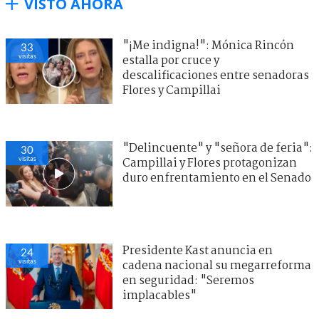
VISTO AHORA
"¡Me indigna!": Mónica Rincón
33
visitas
estalla por cruce y
descalificaciones entre senadoras
Flores y Campillai
"Delincuente" y "señora de feria":
30
visitas
Campillai y Flores protagonizan
duro enfrentamiento en el Senado
Presidente Kast anuncia en
24
visitas
cadena nacional su megarreforma
en seguridad: "Seremos
implacables"