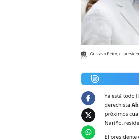
Gustavo Petro, el preside
EFE
Ya está todo l
derechista
Abe
próximos cuat
Nariño, resid
El presidente 