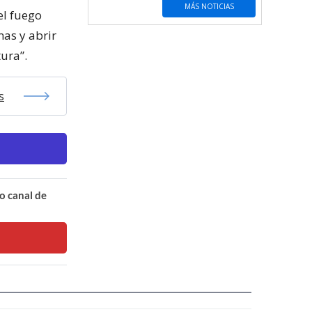
MÁS NOTICIAS
el fuego
as y abrir
ura”.
s
o canal de