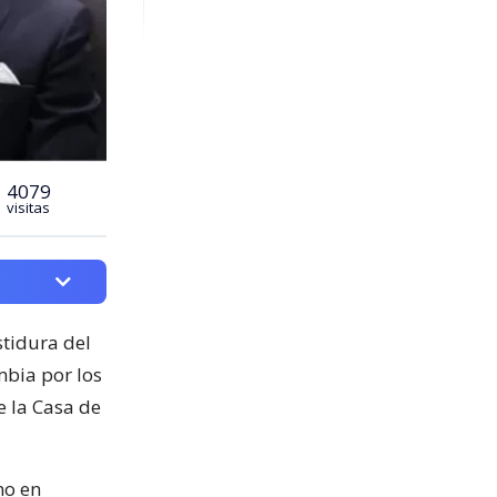
4079
visitas
stidura del
mbia por los
de la Casa de
no en