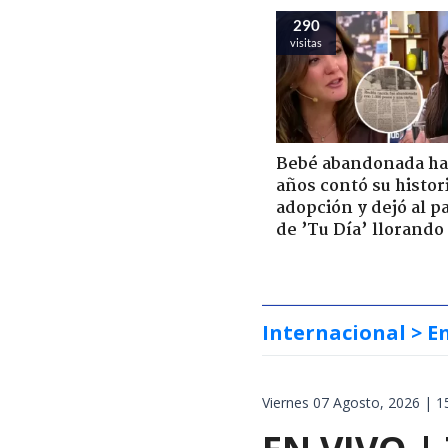
290
visitas
Bebé abandonada ha
años contó su histor
adopción y dejó al p
de ’Tu Día’ llorando
Internacional
> E
Viernes 07 Agosto, 2026 | 1