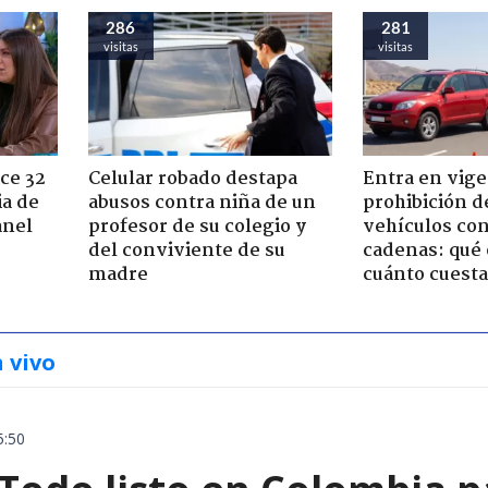
286
281
visitas
visitas
ce 32
Celular robado destapa
Entra en vige
ia de
abusos contra niña de un
prohibición d
anel
profesor de su colegio y
vehículos con
del conviviente de su
cadenas: qué 
madre
cuánto cuesta
n vivo
5:50