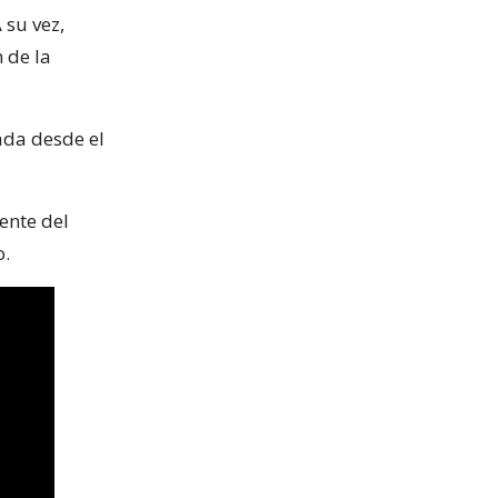
su vez,
 de la
ada desde el
ente del
o.