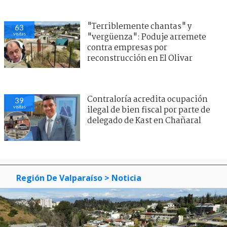
"No les tengo miedo": Fran
69
visitas
García-Huidobro manda recado a
dúo de ’La Cofradía’ tras brutal
crítica
Contraloría acredita ocupación
39
visitas
ilegal de bien fiscal por parte de
delegado de Kast en Chañaral
Región De Valparaíso
> Noticia