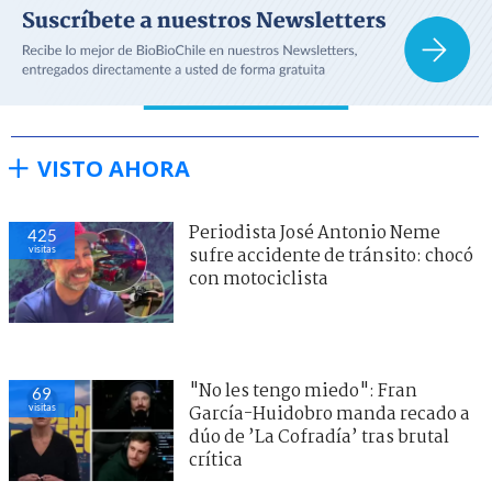
VISTO AHORA
Periodista José Antonio Neme
425
visitas
sufre accidente de tránsito: chocó
con motociclista
"Terriblemente chantas" y
63
visitas
"vergüenza": Poduje arremete
contra empresas por
reconstrucción en El Olivar