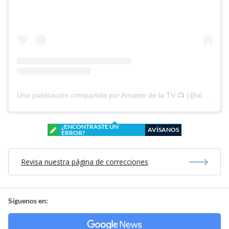
Una publicación compartida por Amante de la TV 📺 (@alguien_te_observa)
¿ENCONTRASTE UN
AVÍSANOS
ERROR?
Revisa nuestra página de correcciones
Síguenos en: