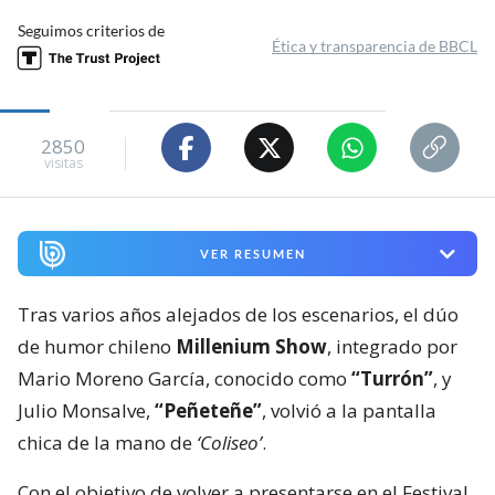
Seguimos criterios de
Ética y transparencia de BBCL
2850
visitas
VER RESUMEN
Tras varios años alejados de los escenarios, el dúo
de humor chileno
Millenium Show
, integrado por
Mario Moreno García, conocido como
“Turrón”
, y
Julio Monsalve,
“Peñeteñe”
, volvió a la pantalla
chica de la mano de
‘Coliseo’
.
Con el objetivo de volver a presentarse en el Festival