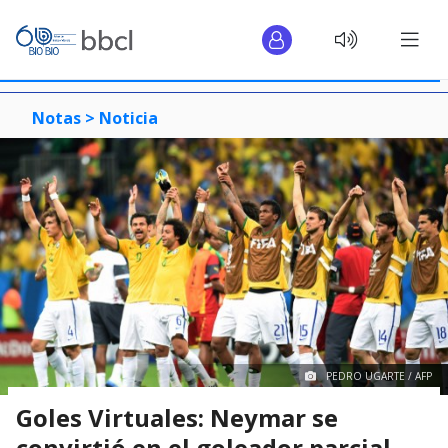
Notas >
Noticia
PEDRO UGARTE / AFP
Goles Virtuales: Neymar se
convirtió en el goleador parcial