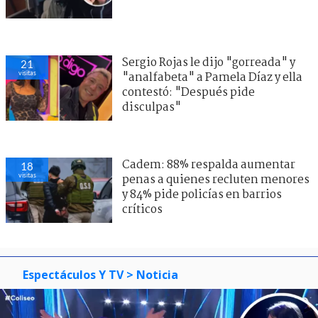
Sergio Rojas le dijo "gorreada" y
21
visitas
"analfabeta" a Pamela Díaz y ella
contestó: "Después pide
disculpas"
Cadem: 88% respalda aumentar
18
visitas
penas a quienes recluten menores
y 84% pide policías en barrios
críticos
Espectáculos Y TV
> Noticia