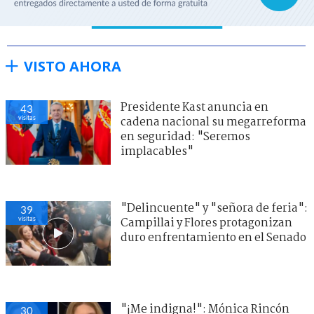
VISTO AHORA
Presidente Kast anuncia en
43
visitas
cadena nacional su megarreforma
en seguridad: "Seremos
implacables"
"Delincuente" y "señora de feria":
39
visitas
Campillai y Flores protagonizan
duro enfrentamiento en el Senado
"¡Me indigna!": Mónica Rincón
30