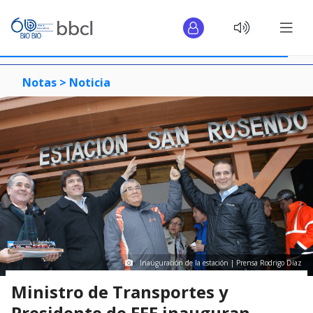
Notas >
Noticia
Inauguración de la estación | Prensa Rodrigo Díaz
Ministro de Transportes y
Presidente de EFE inauguran