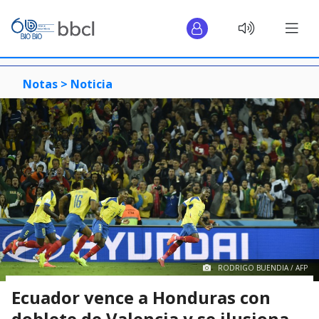
Notas >
Noticia
RODRIGO BUENDIA / AFP
Ecuador vence a Honduras con
doblete de Valencia y se ilusiona