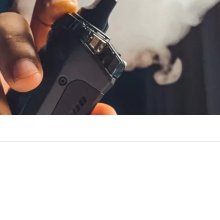
VER RESUMEN
rmante
alza de un 400%
en los casos de niños intoxicados
a Comisión de Salud, Roberto Arroyo (ind) y Catalina Del
s líquidos utilizados por vaporizadores, cuenten
con un 