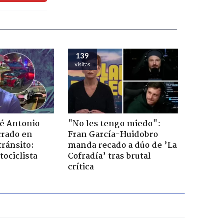
139
visitas
sé Antonio
"No les tengo miedo":
rado en
Fran García-Huidobro
tránsito:
manda recado a dúo de ’La
ociclista
Cofradía’ tras brutal
crítica