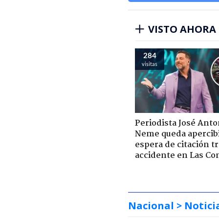
VISTO AHORA
284
visitas
Periodista José Anto
Neme queda apercib
espera de citación t
accidente en Las Co
Nacional
> Notici