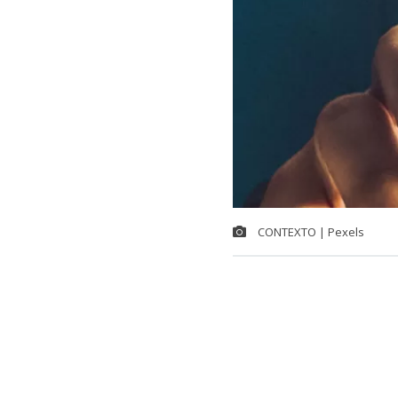
CONTEXTO | Pexels
Ante una ala
diputados de l
buscan que lo