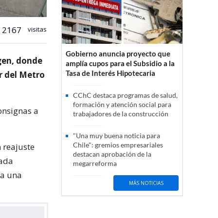
2167
visitas
Gobierno anuncia proyecto que
agen, donde
amplía cupos para el Subsidio a la
Tasa de Interés Hipotecaria
r del Metro
CChC destaca programas de salud,
formación y atención social para
onsignas a
trabajadores de la construcción
"Una muy buena noticia para
Chile": gremios empresariales
 reajuste
destacan aprobación de la
nada
megarreforma
ya una
MÁS NOTICIAS