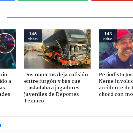
146
143
visitas
visitas
nio
Dos muertos deja colisión
Periodista Jo
ido a
entre furgón y bus que
Neme involuc
ras
trasladaba a jugadores
accidente de 
ndes
juveniles de Deportes
chocó con mot
Temuco
a