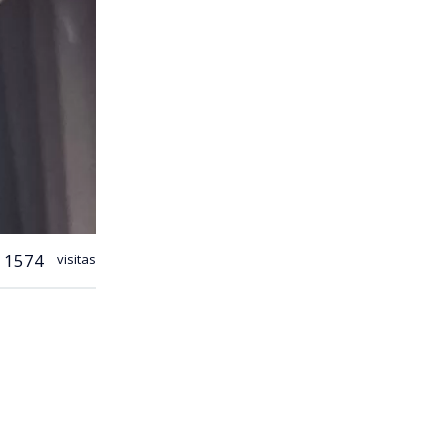
1574
visitas
, los
 Real (Rep)
cierre de