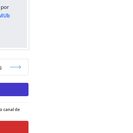
 por
8MUb
s
o canal de